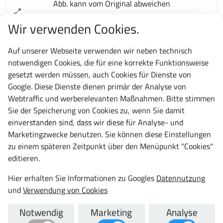
Abb. kann vom Original abweichen
Wir verwenden Cookies.
Auf unserer Webseite verwenden wir neben technisch
notwendigen Cookies, die für eine korrekte Funktionsweise
gesetzt werden müssen, auch Cookies für Dienste von
Google. Diese Dienste dienen primär der Analyse von
Webtraffic und werberelevanten Maßnahmen. Bitte stimmen
Artikelnummer:
0005
Sie der Speicherung von Cookies zu, wenn Sie damit
Lieferung:
i.d.R.
20 Tage
frei Bordsteinkante
einverstanden sind, dass wir diese für Analyse- und
107,64 €
Marketingzwecke benutzen. Sie können diese Einstellungen
zu einem späteren Zeitpunkt über den Menüpunkt "Cookies"
128,09 € inkl. MwSt.
editieren.
St.
Hier erhalten Sie Informationen zu Googles
Datennutzung
und
Verwendung von Cookies
Notwendig
Marketing
Analyse