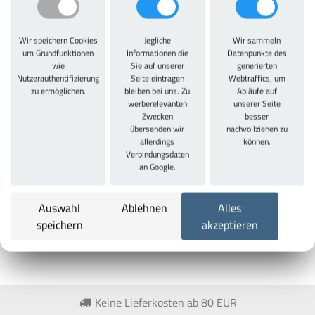
Artikelbeschreibung
Wir speichern Cookies
Jegliche
Wir sammeln
Artikelbeschreibung
um Grundfunktionen
Informationen die
Datenpunkte des
wie
Sie auf unserer
generierten
Nutzerauthentifizierung
Seite eintragen
Webtraffics, um
Preis pro Tür für Schränke mit Ergo-Lock
zu ermöglichen.
bleiben bei uns. Zu
Abläufe auf
Muldengriffschloss. Bitte entsprechend der Anzahl der
werberelevanten
unserer Seite
Türen wählen. Die Lieferzeit der Schränke mit 7 Tagen
Zwecken
besser
übersenden wir
nachvollziehen zu
Lieferzeit verlängert sich durch diese Scharniere auf die
allerdings
können.
reguläre Lieferzeit von 20 Tagen.
Verbindungsdaten
an Google.
Technische Daten
Auswahl
Ablehnen
Alles
Typ:
speichern
akzeptieren
89
Keine Lieferkosten ab 80 EUR