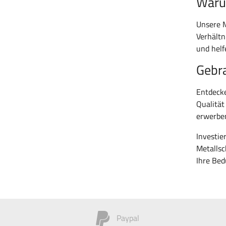
Waru
Unsere M
Verhältn
und helf
Gebr
Entdecke
Qualität
erwerbe
Investie
Metallsc
Ihre Bed
Paypal