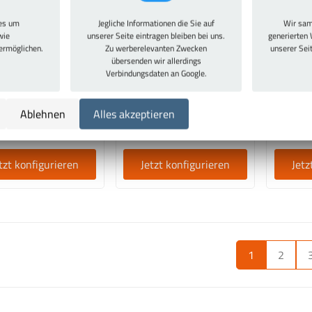
ies um
Jegliche Informationen die Sie auf
Wir sam
eisterschrank.de
Meisterschrank.de
Mei
wie
unserer Seite eintragen bleiben bei uns.
generierten 
 ermöglichen.
Zu werberelevanten Zwecken
unserer Sei
hboden passend für
Flügeltürschrank mit
Flüg
übersenden wir allerdings
ell 36362 & 36363
durchgehendem Hutboden
Tren
Verbindungsdaten an Google.
und Kleiderstange
Klei
ab 59,35 €
verzin
ab 500,40 €
ab
,63 € inkl. MwSt.
Ablehnen
Alles akzeptieren
595,48 € inkl. MwSt.
649,0
tzt konfigurieren
Jetzt konfigurieren
Jetz
1
2