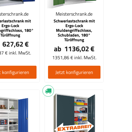
 des
Einlegeboden für Flügel- und Falttürenschränke,
Wäsc
Modell 31309, 31310, 31316,31323, 39392, 39393
sterschrank.de
Meisterschrank.de
rlastschrank mit
Schwerlastschrank mit
Ergo-Lock
Ergo-Lock
griffschloss, 180°
Muldengriffschloss,
Türöffnung
Schubladen, 180°
Türöffnung
 627,62 €
ab 1136,02 €
7 € inkl. MwSt.
1351,86 € inkl. MwSt.
t konfigurieren
Jetzt konfigurieren