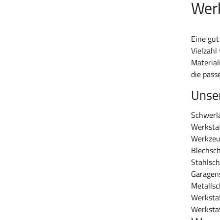
Werk
Eine gut
Vielzahl
Material
die pass
Unse
Schwerl
Werksta
Werkzeu
Blechsc
Stahlsc
Garagen
Metalls
Werksta
Werksta