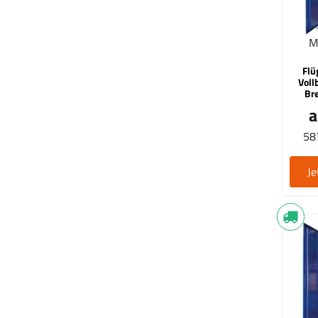
M
Flü
Voll
Br
a
587
Je