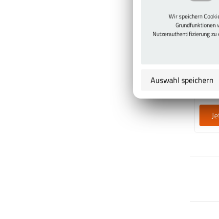
Wir speichern Cook
M
Grundfunktionen 
Nutzerauthentifizierung zu
Fac
Mod
70
Auswahl speichern
Je