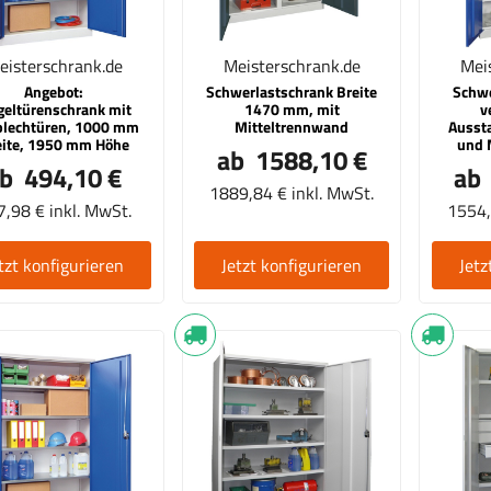
eisterschrank.de
Meisterschrank.de
Mei
Angebot:
Schwerlastschrank Breite
Schwe
geltürenschrank mit
1470 mm, mit
v
blechtüren, 1000 mm
Mitteltrennwand
Ausst
eite, 1950 mm Höhe
und 
ab 1588,10 €
b 494,10 €
ab
1889,84 € inkl. MwSt.
,98 € inkl. MwSt.
1554,
tzt konfigurieren
Jetzt konfigurieren
Jetz