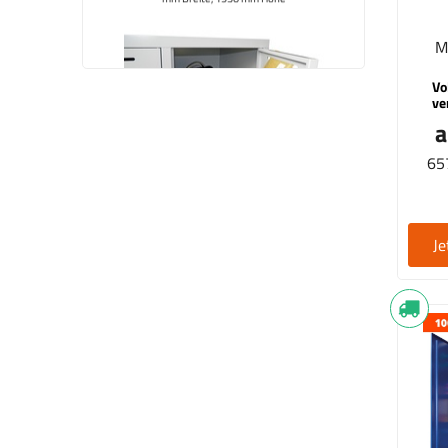
Aufpreis für Briefschlitz 10 mm hoch
M
Vo
ve
a
657
Je