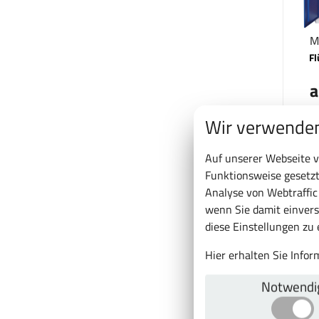
M
Fl
a
466
Wir verwenden
Auf unserer Webseite v
Je
Funktionsweise gesetzt
Analyse von Webtraffi
wenn Sie damit einvers
diese Einstellungen zu
Hier erhalten Sie Info
Notwendi