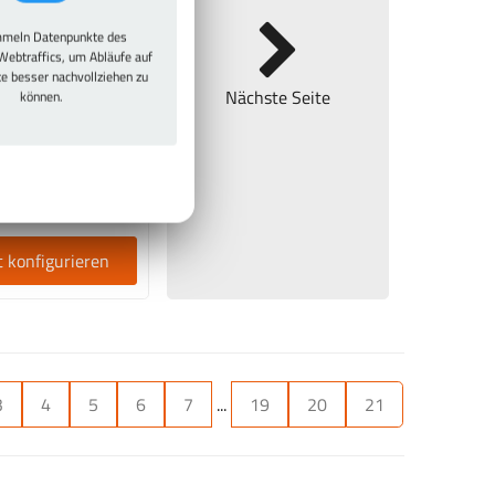
meln Datenpunkte des
sterschrank.de
Webtraffics, um Abläufe auf
te besser nachvollziehen zu
eltürschrank mit
Nächste Seite
können.
nwand, Hutboden,
derstange und 3
kten Einlegeböden
 545,40 €
3 € inkl. MwSt.
t konfigurieren
3
4
5
6
7
...
19
20
21