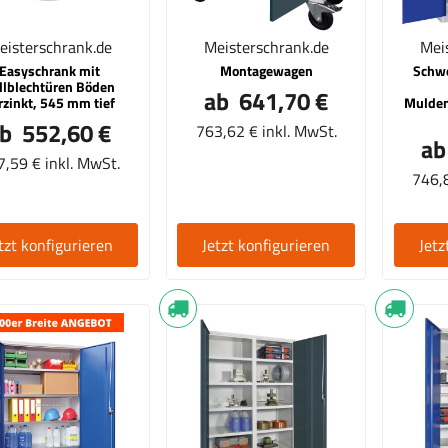
PVC - Trennwand
Türöffnungsbegrenzer aus Aluminium (Begrenzung
Türöffnungswinkels auf 90°)
eisterschrank.de
Meisterschrank.de
Mei
Easyschrank mit
Montagewagen
Schwe
llblechtüren Böden
ab 641,70 €
rzinkt, 545 mm tief
Mulden
b 552,60 €
763,62 € inkl. MwSt.
ab
,59 € inkl. MwSt.
746,8
tzt konfigurieren
Jetzt konfigurieren
Jetz