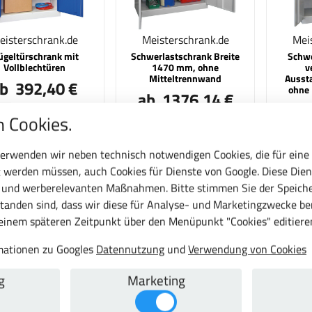
eisterschrank.de
Meisterschrank.de
Mei
ügeltürschrank mit
Schwerlastschrank Breite
Schwe
Vollblechtüren
1470 mm, ohne
v
Mitteltrennwand
Ausst
b 392,40 €
ohne
ab 1376,14 €
ab
,96 € inkl. MwSt.
 Cookies.
1637,61 € inkl. MwSt.
1349,
erwenden wir neben technisch notwendigen Cookies, die für eine
tzt konfigurieren
Jetzt konfigurieren
Jetz
 werden müssen, auch Cookies für Dienste von Google. Diese Dien
c und werberelevanten Maßnahmen. Bitte stimmen Sie der Speiche
tanden sind, dass wir diese für Analyse- und Marketingzwecke b
 einem späteren Zeitpunkt über den Menüpunkt "Cookies" editiere
rmationen zu Googles
Datennutzung
und
Verwendung von Cookies
g
Marketing