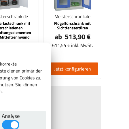
sterschrank.de
Meisterschrank.de
rlastschrank mit
Flügeltürschrank mit
erschiedenen
Sichtfenstertüren
attungselementen
ab 513,90 €
 Mitteltrennwand
 1134,36 €
611,54 € inkl. MwSt.
89 € inkl. MwSt.
 korrekte
t konfigurieren
Jetzt konfigurieren
ste dienen primär der
rung von Cookies zu,
enutzen. Sie können
n.
Analyse