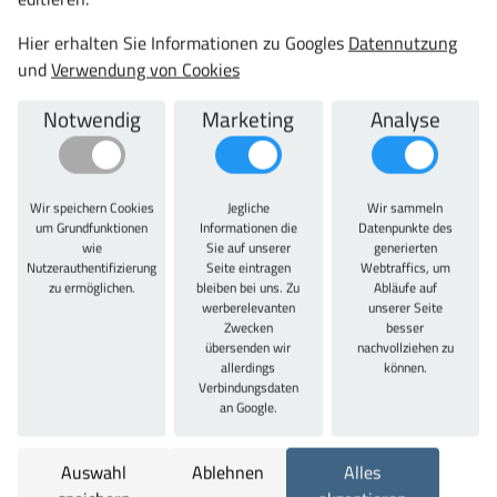
Meisterschrank.de
Hier erhalten Sie Informationen zu Googles
Datennutzung
Lista Schubladenschrank, 64x36E, 7 Schubladen - Höhen: 2 x
und
Verwendung von Cookies
75 mm, 2 x 100 mm, 1 x 150 mm, 2 x 200 mm
ab 2888,34 €
Notwendig
Marketing
Analyse
3437,12 € inkl. MwSt.
Jetzt konfigurieren
Wir speichern Cookies
Jegliche
Wir sammeln
um Grundfunktionen
Informationen die
Datenpunkte des
wie
Sie auf unserer
generierten
Nutzerauthentifizierung
Seite eintragen
Webtraffics, um
zu ermöglichen.
bleiben bei uns. Zu
Abläufe auf
werberelevanten
unserer Seite
Zwecken
besser
übersenden wir
nachvollziehen zu
allerdings
können.
Verbindungsdaten
an Google.
Auswahl
Ablehnen
Alles