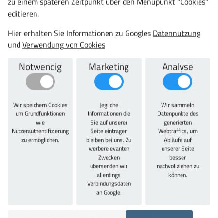
zu einem späteren Zeitpunkt über den Menüpunkt "Cookies"
editieren.
Hier erhalten Sie Informationen zu Googles
Datennutzung
und
Verwendung von Cookies
Notwendig
Marketing
Analyse
Wir speichern Cookies
Jegliche
Wir sammeln
um Grundfunktionen
Informationen die
Datenpunkte des
wie
Sie auf unserer
generierten
Nutzerauthentifizierung
Seite eintragen
Webtraffics, um
Meisterschrank.de
zu ermöglichen.
bleiben bei uns. Zu
Abläufe auf
XXL Schränke - extra Tief, Sichtfenstertüren und 180°
werberelevanten
unserer Seite
Öffnungswinkel
Zwecken
besser
übersenden wir
nachvollziehen zu
ab 1361,00 €
allerdings
können.
Verbindungsdaten
1619,59 € inkl. MwSt.
an Google.
Jetzt konfigurieren