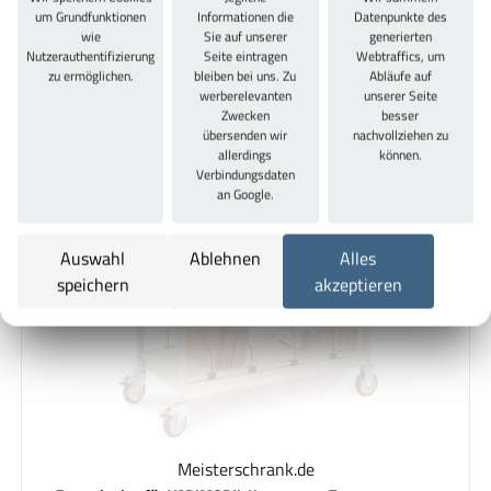
um Grundfunktionen
Informationen die
Datenpunkte des
wie
Sie auf unserer
generierten
Nutzerauthentifizierung
Seite eintragen
Webtraffics, um
zu ermöglichen.
bleiben bei uns. Zu
Abläufe auf
werberelevanten
unserer Seite
Zwecken
besser
übersenden wir
nachvollziehen zu
allerdings
können.
Verbindungsdaten
an Google.
Auswahl
Ablehnen
Alles
speichern
akzeptieren
Meisterschrank.de