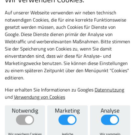
Auf unserer Webseite verwenden wir neben technisch
notwendigen Cookies, die für eine korrekte Funktionsweise
gesetzt werden müssen, auch Cookies für Dienste von
Google. Diese Dienste dienen primär der Analyse von
Webtraffic und werberelevanten Maßnahmen. Bitte stimmen
Sie der Speicherung von Cookies zu, wenn Sie damit
einverstanden sind, dass wir diese für Analyse- und
Marketingzwecke benutzen. Sie können diese Einstellungen
zu einem späteren Zeitpunkt über den Menüpunkt "Cookies"
Meisterschrank.de
editieren.
Varimobil Kartonagen-Transportwagen Ladefläche 1000 x
500 mm LxB
Hier erhalten Sie Informationen zu Googles
Datennutzung
ab 477,50 €
und
Verwendung von Cookies
568,22 € inkl. MwSt.
Notwendig
Marketing
Analyse
Jetzt konfigurieren
Wir speichern Cookies
Jegliche
Wir sammeln