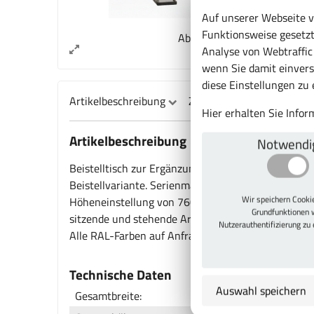
Auf unserer Webseite v
Funktionsweise gesetzt
Abb. kann vom Original abw
Analyse von Webtraffi
wenn Sie damit einvers
diese Einstellungen zu
Artikelbeschreibung
Zu diesem Artikel passt a
Hier erhalten Sie Info
Artikelbeschreibung
Notwendi
Beistelltisch zur Ergänzung des Packraums auf sta
Beistellvariante. Serienmäßig Melamintischplatt
Wir speichern Cook
Höheneinstellung von 760-870 mm inklusive Tischp
Grundfunktionen 
sitzende und stehende Arbeitsausführung. Maximale
Nutzerauthentifizierung zu
Alle RAL-Farben auf Anfrage. Farbe 9006 alusilber
Technische Daten
Auswahl speichern
Gesamtbreite: