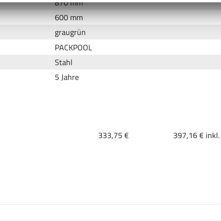
870 mm
600 mm
graugrün
PACKPOOL
Stahl
5 Jahre
333,75 €
397,16 € inkl