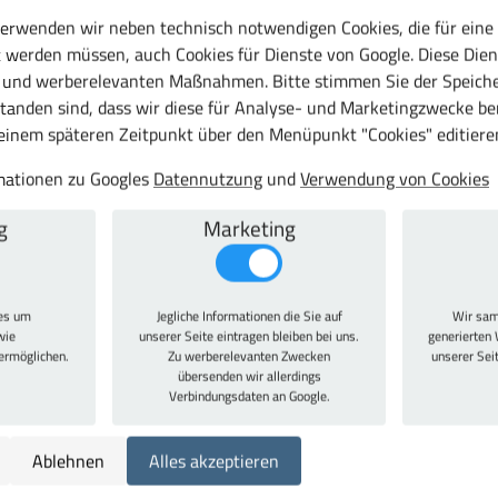
erwenden wir neben technisch notwendigen Cookies, die für eine
 werden müssen, auch Cookies für Dienste von Google. Diese Dien
eichen
c und werberelevanten Maßnahmen. Bitte stimmen Sie der Speiche
tanden sind, dass wir diese für Analyse- und Marketingzwecke b
 einem späteren Zeitpunkt über den Menüpunkt "Cookies" editiere
uch
rmationen zu Googles
Datennutzung
und
Verwendung von Cookies
g
Marketing
bilen und langlebigen Stahlprofilrahmen 50 x 40 mm und stabile 6
e mit Umleimer, 22 mm stark, 6 mm Gummischuhe zur Schonung d
ies um
Jegliche Informationen die Sie auf
Wir sam
lattenstärke. Die Höheneinstellungsoption berücksichtigt unters
wie
unserer Seite eintragen bleiben bei uns.
generierten 
 Tragkraft jeweils bei gleichmäßig verteilter Last. Hochwertige 
 ermöglichen.
Zu werberelevanten Zwecken
unserer Sei
 ähnlich RAL9006!
übersenden wir allerdings
Verbindungsdaten an Google.
Ablehnen
Alles akzeptieren
500 mm