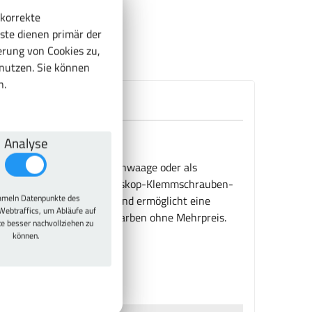
 korrekte
ste dienen primär der
rung von Cookies zu,
enutzen. Sie können
n.
Analyse
0 mm Zargen, z.B. für Tischwaage oder als
es Bodens. Stufenlose-Teleskop-Klemmschrauben-
meln Datenpunkte des
chiedliche Arbeitshöhen und ermöglicht eine
Webtraffics, um Abläufe auf
Pulverbeschichtung in 10 Farben ohne Mehrpreis.
te besser nachvollziehen zu
können.