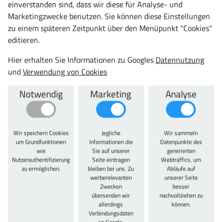
einverstanden sind, dass wir diese für Analyse- und
Jetzt konfigurieren
Marketingzwecke benutzen. Sie können diese Einstellungen
zu einem späteren Zeitpunkt über den Menüpunkt "Cookies"
editieren.
Hier erhalten Sie Informationen zu Googles
Datennutzung
und
Verwendung von Cookies
Notwendig
Marketing
Analyse
Trennwände für Typ 18 x 36E, 27 x 36E
ab 7,97 €
9,48 € inkl. MwSt.
Wir speichern Cookies
Jegliche
Wir sammeln
um Grundfunktionen
Informationen die
Datenpunkte des
Jetzt konfigurieren
wie
Sie auf unserer
generierten
Nutzerauthentifizierung
Seite eintragen
Webtraffics, um
zu ermöglichen.
bleiben bei uns. Zu
Abläufe auf
werberelevanten
unserer Seite
Zwecken
besser
übersenden wir
nachvollziehen zu
allerdings
können.
Verbindungsdaten