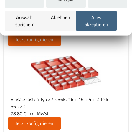
an Google.
Mulden für Fronthöhe 50 mm, Typ 36 x 27E
Auswahl
Ablehnen
Alles
ab 58,81 €
speichern
akzeptieren
69,98 € inkl. MwSt.
Jetzt konfigurieren
Einsatzkästen Typ 27 x 36E, 16 + 16 + 4 + 2 Teile
66,22 €
78,80 € inkl. MwSt.
Jetzt konfigurieren