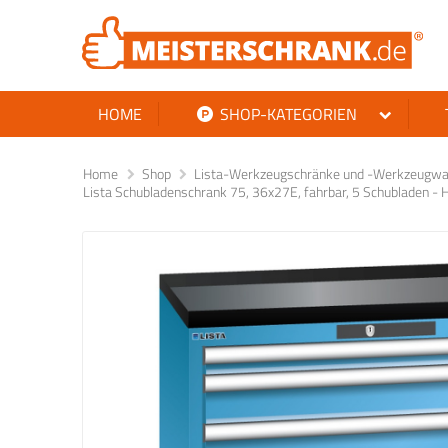
HOME
SHOP-KATEGORIEN
Home
Shop
Lista-Werkzeugschränke und -Werkzeugwag
Lista Schubladenschrank 75, 36x27E, fahrbar, 5 Schubladen 