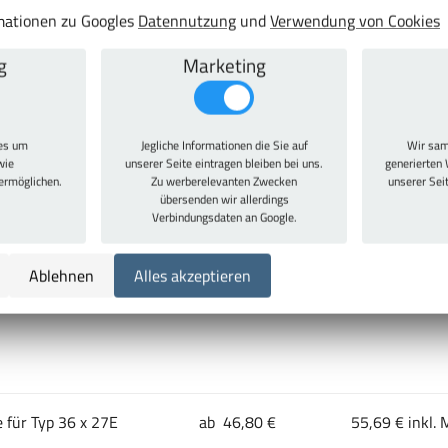
rmationen zu Googles
Datennutzung
und
Verwendung von Cookies
g
Marketing
 27 x 27E und 36 x 27E
ab 7,69 €
9,15 € inkl. M
ies um
Jegliche Informationen die Sie auf
Wir sam
wie
unserer Seite eintragen bleiben bei uns.
generierten 
 ermöglichen.
Zu werberelevanten Zwecken
unserer Sei
übersenden wir allerdings
Verbindungsdaten an Google.
nsatz für Fronthöhe 50
ab 64,80 €
77,11 € inkl. 
Ablehnen
Alles akzeptieren
 für Typ 36 x 27E
ab 46,80 €
55,69 € inkl. 