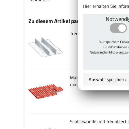
Hier erhalten Sie Info
Notwendi
Zu diesem Artikel passt auch
Trennwände für Typ 18 x 27E,
Wir speichern Cook
Grundfunktionen 
Nutzerauthentifizierung zu
Mulden und Inbusschlüssel-Ei
Auswahl speichern
mm, Typ 36 x 27E
Schlitzwände und Trennbleche