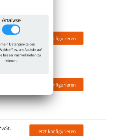
Analyse
wSt.
Jetzt konfigurieren
meln Datenpunkte des
Webtraffics, um Abläufe auf
te besser nachvollziehen zu
können.
MwSt.
Jetzt konfigurieren
MwSt.
Jetzt konfigurieren