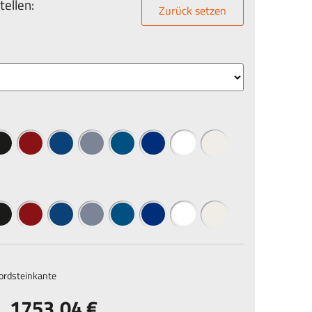
ellen:
Zurück setzen
Bordsteinkante
1753,04 €