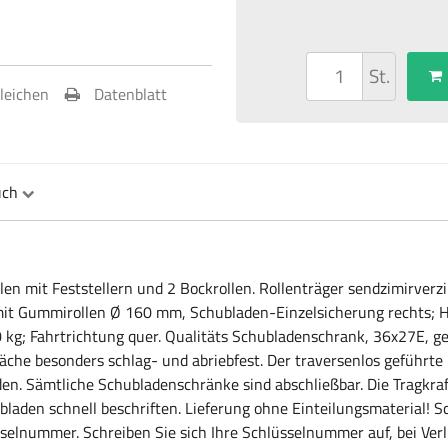
St.
gleichen
Datenblatt
uch
en mit Feststellern und 2 Bockrollen. Rollenträger sendzimirverzin
 mit Gummirollen Ø 160 mm, Schubladen-Einzelsicherung rechts; 
 kg; Fahrtrichtung quer. Qualitäts Schubladenschrank, 36x27E, ge
äche besonders schlag- und abriebfest. Der traversenlos geführte 
en. Sämtliche Schubladenschränke sind abschließbar. Die Tragkraft
bladen schnell beschriften. Lieferung ohne Einteilungsmaterial! S
sselnummer. Schreiben Sie sich Ihre Schlüsselnummer auf, bei Ver