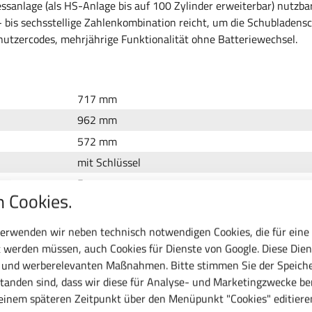
essanlage (als HS-Anlage bis auf 100 Zylinder erweiterbar) nutzbar
- bis sechsstellige Zahlenkombination reicht, um die Schubladens
enutzercodes, mehrjährige Funktionalität ohne Batteriewechsel.
717 mm
962 mm
572 mm
mit Schlüssel
5
 Cookies.
75 kg
RAL 5012 Lichtblau
erwenden wir neben technisch notwendigen Cookies, die für eine
RAL 5012 Lichtblau
 werden müssen, auch Cookies für Dienste von Google. Diese Dien
c und werberelevanten Maßnahmen. Bitte stimmen Sie der Speiche
36 x 27E
tanden sind, dass wir diese für Analyse- und Marketingzwecke b
Stahlblech
 einem späteren Zeitpunkt über den Menüpunkt "Cookies" editiere
10 Jahre