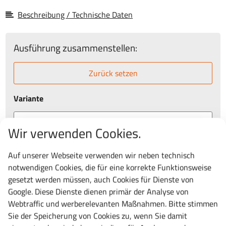
Beschreibung / Technische Daten
Ausführung zusammenstellen:
Zurück setzen
Variante
Wir verwenden Cookies.
Gesamtbreite [mm]
Auf unserer Webseite verwenden wir neben technisch
notwendigen Cookies, die für eine korrekte Funktionsweise
575
825
1075
gesetzt werden müssen, auch Cookies für Dienste von
Google. Diese Dienste dienen primär der Analyse von
Webtraffic und werberelevanten Maßnahmen. Bitte stimmen
Artikelnummer:
AS1241
Sie der Speicherung von Cookies zu, wenn Sie damit
Lieferung:
i.d.R.
48 Stunden
frei Bordsteinkante