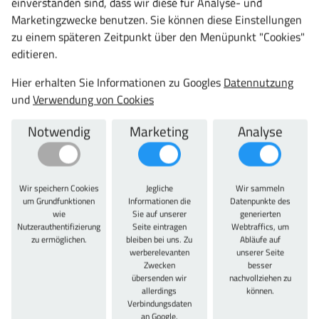
einverstanden sind, dass wir diese für Analyse- und
92,50 €
Marketingzwecke benutzen. Sie können diese Einstellungen
zu einem späteren Zeitpunkt über den Menüpunkt "Cookies"
110,08 € inkl. MwSt.
editieren.
St.
Hier erhalten Sie Informationen zu Googles
Datennutzung
und
Verwendung von Cookies
Notwendig
Marketing
Analyse
Artikelbeschreibung
Wir speichern Cookies
Jegliche
Wir sammeln
Artikelbeschreibung
um Grundfunktionen
Informationen die
Datenpunkte des
wie
Sie auf unserer
generierten
Zur Befestigung an Ablage-Konsole. Ø = 18 mm, aus Alu-
Nutzerauthentifizierung
Seite eintragen
Webtraffics, um
zu ermöglichen.
bleiben bei uns. Zu
Abläufe auf
Profil, Seitenteile anthrazit. Abreißleiste mit glattem
werberelevanten
unserer Seite
Messer für Packpapier oder mit gezahntem Messer für
Zwecken
besser
Folien wählbar. Auslieferung erfolgt innerhalb 48-Std
übersenden wir
nachvollziehen zu
allerdings
können.
Service, in Handelsüblichen Mengen, (ohne
Verbindungsdaten
Wochenende), z. B. Montag bestellen - Mittwoch Versand
an Google.