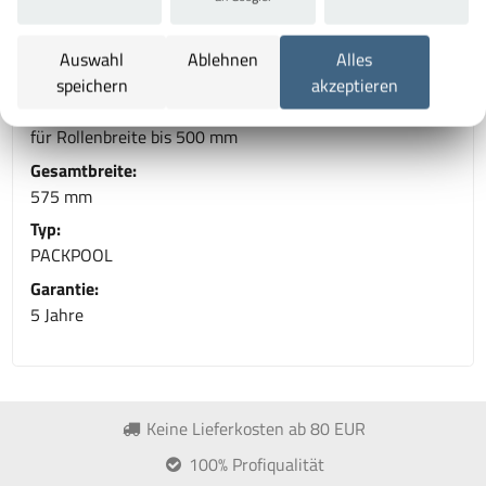
- 1-2 Tage Frachtzeit.
Auswahl
Ablehnen
Alles
Technische Daten
speichern
akzeptieren
Variante:
für Rollenbreite bis 500 mm
Gesamtbreite:
575 mm
Typ:
PACKPOOL
Garantie:
5 Jahre
Keine Lieferkosten ab 80 EUR
100% Profiqualität