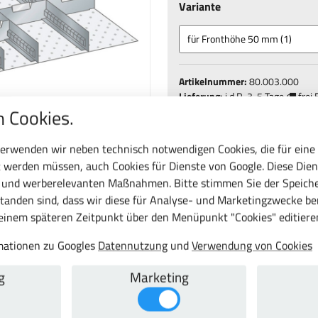
Variante
Artikelnummer:
80.003.000
Lieferung:
i.d.R.
3-5 Tage
frei 
 Cookies.
erwenden wir neben technisch notwendigen Cookies, die für eine
 werden müssen, auch Cookies für Dienste von Google. Diese Dien
c und werberelevanten Maßnahmen. Bitte stimmen Sie der Speiche
St.
tanden sind, dass wir diese für Analyse- und Marketingzwecke b
 einem späteren Zeitpunkt über den Menüpunkt "Cookies" editiere
rmationen zu Googles
Datennutzung
und
Verwendung von Cookies
eichen
g
Marketing
gleichen
Datenblatt