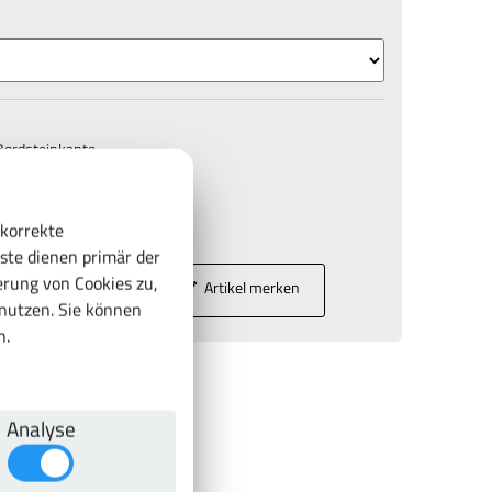
Bordsteinkante
53,35 €
 korrekte
63,49 € inkl. MwSt.
ste dienen primär der
rung von Cookies zu,
Artikel merken
In den Warenkorb
enutzen. Sie können
n.
Analyse