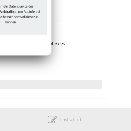
meln Datenpunkte des
Webtraffics, um Abläufe auf
te besser nachvollziehen zu
können.
t nicht der tatsächliche Höhe des
Lastschrift