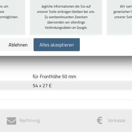
ies um
Jegliche Informationen die Sie auf
Wir sam
wie
unserer Seite eintragen bleiben bei uns.
generierten 
 ermöglichen.
Zu werberelevanten Zwecken
unserer Sei
übersenden wir allerdings
Verbindungsdaten an Google.
bleche: 9 E. Fronthöhe gleich Höhe der Schubladenfront. Entsprich
Ablehnen
Alles akzeptieren
usive Beschriftungsreiter.
für Fronthöhe 50 mm
54 x 27 E
Rechnung
Vorkasse