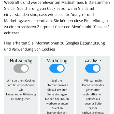
Webtraffic und werberelevanten Maßnahmen. Bitte stimmen
Unsere
Umkleidebänke
mit
Rückenlehne
und
Sie der Speicherung von Cookies zu, wenn Sie damit
Garderobenschränke
bieten Komfort und Stil in
einverstanden sind, dass wir diese für Analyse- und
Umkleidebereichen. Für die Lagerung von Reinigungsmitteln
Marketingzwecke benutzen. Sie können diese Einstellungen
eignet sich der
Umweltschrank
perfekt.
zu einem späteren Zeitpunkt über den Menüpunkt "Cookies"
Praktische Zusatzfunktionen und Zubehör
editieren.
Hier erhalten Sie Informationen zu Googles
Datennutzung
Unsere Produkte bieten zahlreiche Zusatzfunktionen und
und
Verwendung von Cookies
umfangreiches Zubehör.
Drehriegel
,
Winkelschienen
und
Schuhschalen
erleichtern den täglichen Gebrauch. Die
Notwendig
Marketing
Analyse
Sitzbank
Umkleide
mit integriertem
Nummernschild
und
Kennzeichen aus Kunststoff
sorgt für zusätzliche Ordnung.
Sichere Aufbewahrung von Akkus und Werkzeugen
Wir speichern Cookies
Jegliche
Wir sammeln
um Grundfunktionen
Informationen die
Datenpunkte des
Speziell für die sichere Aufbewahrung von Akkus bieten wir
wie
Sie auf unserer
generierten
den
Akkuladeschrank
an. Dieser ist sowohl in einer kleinen als
Nutzerauthentifizierung
Seite eintragen
Webtraffics, um
zu ermöglichen.
bleiben bei uns. Zu
Abläufe auf
auch in einer großen Ausführung erhältlich und sorgt für eine
werberelevanten
unserer Seite
sichere und ordentliche Lagerung Ihrer Akkus.
Zwecken
besser
übersenden wir
nachvollziehen zu