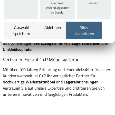
Maßgeschneiderte Lösungen für jede Branche
allerdings
können.
Verbindungsdaten
Egal ob für Werkstatt, Büro oder Umkleideräume – C+P
an Google.
Möbelsysteme bietet maßgeschneiderte Lösungen für jede
Branche. Unsere
Schranksysteme
und
Lagereinrichtungen
Auswahl
Ablehnen
Alles
sind robust, sicher und funktional. Besuchen Sie unseren
speichern
akzeptieren
Onlineshop
und entdecken Sie das umfangreiche Sortiment
an hochwertigen
Werkzeugschränken
,
Lagerschränken
und
Umkleidespinden
.
Vertrauen Sie auf C+P Möbelsysteme
Mit über 100 Jahren Erfahrung und einer Vielzahl zufriedener
Kunden weltweit ist C+P Ihr verlässlicher Partner für
hochwertige
Werkstattmöbel
und
Lagereinrichtungen
.
Vertrauen Sie auf unsere Expertise und profitieren Sie von
unseren innovativen und langlebigen Produkten.