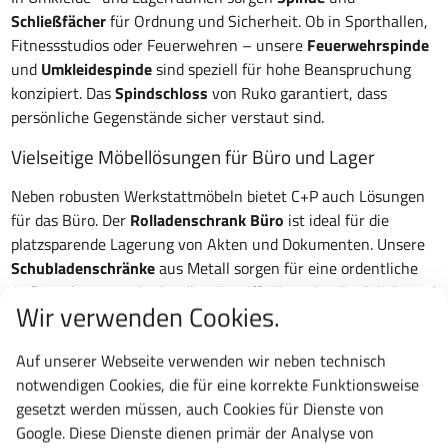
Schließfächer
für Ordnung und Sicherheit. Ob in Sporthallen,
Fitnessstudios oder Feuerwehren – unsere
Feuerwehrspinde
und
Umkleidespinde
sind speziell für hohe Beanspruchung
konzipiert. Das
Spindschloss
von Ruko garantiert, dass
persönliche Gegenstände sicher verstaut sind.
Vielseitige Möbellösungen für Büro und Lager
Neben robusten Werkstattmöbeln bietet C+P auch Lösungen
für das Büro. Der
Rolladenschrank Büro
ist ideal für die
platzsparende Lagerung von Akten und Dokumenten. Unsere
Schubladenschränke
aus Metall sorgen für eine ordentliche
Aufbewahrung und schnellen Zugriff. Für mehr Flexibilität und
Wir verwenden Cookies.
Ordnung im Büro sind auch
Schließfachschränke
und
Smart
Lockers
verfügbar.
Auf unserer Webseite verwenden wir neben technisch
Innovatives Design und hohe Funktionalität
notwendigen Cookies, die für eine korrekte Funktionsweise
gesetzt werden müssen, auch Cookies für Dienste von
C+P Möbelsysteme überzeugen nicht nur durch ihre
Google. Diese Dienste dienen primär der Analyse von
Funktionalität, sondern auch durch ihr ansprechendes Design.