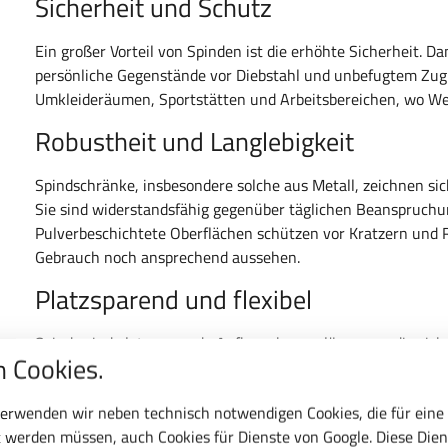
Sicherheit und Schutz
Ein großer Vorteil von Spinden ist die erhöhte Sicherheit. D
persönliche Gegenstände vor Diebstahl und unbefugtem Zugrif
Umkleideräumen, Sportstätten und Arbeitsbereichen, wo Wer
Robustheit und Langlebigkeit
Spindschränke, insbesondere solche aus Metall, zeichnen sic
Sie sind widerstandsfähig gegenüber täglichen Beanspruchun
Pulverbeschichtete Oberflächen schützen vor Kratzern und 
Gebrauch noch ansprechend aussehen.
Platzsparend und flexibel
Spinde sind platzsparende Aufbewahrungslösungen, die sich
 Cookies.
lassen. Durch die Vielzahl an Größen und Ausführungen könn
verfügbaren Platz bestmöglich zu nutzen. Ob schmale Spinde
erwenden wir neben technisch notwendigen Cookies, die für eine
geräumige Umkleiden – es gibt für jede Anforderung die pas
 werden müssen, auch Cookies für Dienste von Google. Diese Dien