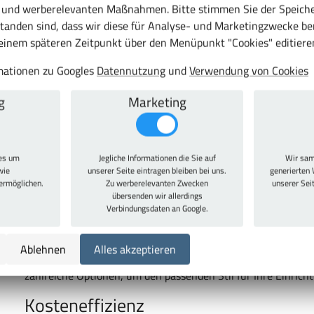
Hygiene und Sauberkeit
c und werberelevanten Maßnahmen. Bitte stimmen Sie der Speiche
tanden sind, dass wir diese für Analyse- und Marketingzwecke b
Spinde tragen wesentlich zur Hygiene und Sauberkeit in Gem
 einem späteren Zeitpunkt über den Menüpunkt "Cookies" editiere
getrennte Aufbewahrung von Arbeits- und Privatkleidung, w
rmationen zu Googles
Datennutzung
und
Verwendung von Cookies
wie Krankenhäusern und Lebensmittelbetrieben von Vorteil 
Luftzirkulation und verhindern unangenehme Gerüche.
g
Marketing
Komfort und Benutzerfreundlichkeit
Viele Spindmodelle bieten zusätzlichen Komfort durch integr
ies um
Jegliche Informationen die Sie auf
Wir sam
Features machen die Nutzung der Spinde besonders benutz
wie
unserer Seite eintragen bleiben bei uns.
generierten 
bei. Dies ist besonders in Umkleideräumen von Sportstätten u
 ermöglichen.
Zu werberelevanten Zwecken
unserer Sei
übersenden wir allerdings
Vielfältige Design- und Farboptionen
Verbindungsdaten an Google.
Spinde sind in einer Vielzahl von Designs und Farben erhältl
Ablehnen
Alles akzeptieren
einfügen. Ob klassische Metallspinde in dezenten Farben od
zahlreiche Optionen, um den passenden Stil für Ihre Einricht
Kosteneffizienz