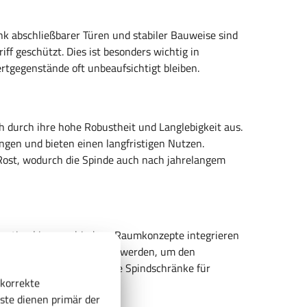
ank abschließbarer Türen und stabiler Bauweise sind
f geschützt. Dies ist besonders wichtig in
tgegenstände oft unbeaufsichtigt bleiben.
h durch ihre hohe Robustheit und Langlebigkeit aus.
gen und bieten einen langfristigen Nutzen.
Rost, wodurch die Spinde auch nach jahrelangem
 optimal in verschiedene Raumkonzepte integrieren
en sie flexibel eingesetzt werden, um den
 für enge Flure oder große Spindschränke für
 korrekte
sende Lösung.
ste dienen primär der