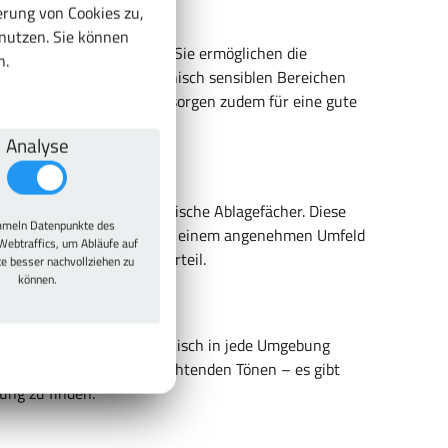
rung von Cookies zu,
enutzen. Sie können
einschaftsbereichen bei. Sie ermöglichen die
n.
as insbesondere in hygienisch sensiblen Bereichen
ist. Belüftungsöffnungen sorgen zudem für eine gute
Analyse
ierte Sitzbänke oder praktische Ablagefächer. Diese
meln Datenpunkte des
erfreundlich und tragen zu einem angenehmen Umfeld
Webtraffics, um Abläufe auf
nd Fitnessstudios von Vorteil.
te besser nachvollziehen zu
können.
ich, sodass sie sich harmonisch in jede Umgebung
er moderne Modelle in leuchtenden Tönen – es gibt
ung zu finden.