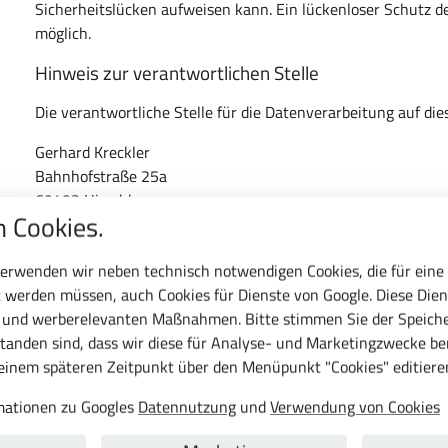
Sicherheitslücken aufweisen kann. Ein lückenloser Schutz de
möglich.
Hinweis zur verantwortlichen Stelle
Die verantwortliche Stelle für die Datenverarbeitung auf dies
Gerhard Kreckler
Bahnhofstraße 25a
69493 Hirschberg
 Cookies.
Telefon: 06201 690095-0
E-Mail: info@kreckler-gmbh.de
erwenden wir neben technisch notwendigen Cookies, die für eine
 werden müssen, auch Cookies für Dienste von Google. Diese Dien
Verantwortliche Stelle ist die natürliche oder juristische Pe
c und werberelevanten Maßnahmen. Bitte stimmen Sie der Speiche
Zwecke und Mittel der Verarbeitung von personenbezogenen 
tanden sind, dass wir diese für Analyse- und Marketingzwecke b
entscheidet.
 einem späteren Zeitpunkt über den Menüpunkt "Cookies" editiere
Widerruf Ihrer Einwilligung zur Datenverarbeitung
rmationen zu Googles
Datennutzung
und
Verwendung von Cookies
Viele Datenverarbeitungsvorgänge sind nur mit Ihrer ausdrü