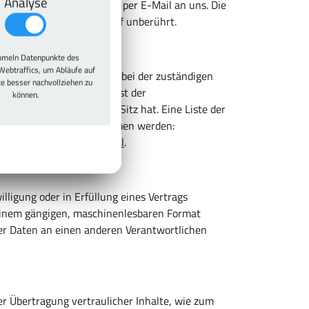
Analyse
ht eine formlose Mitteilung per E-Mail an uns. Die
itung bleibt vom Widerruf unberührt.
hörde
meln Datenpunkte des
Webtraffics, um Abläufe auf
enen ein Beschwerderecht bei der zuständigen
te besser nachvollziehen zu
chutzrechtlichen Fragen ist der
können.
er Unternehmen seinen Sitz hat. Eine Liste der
n folgendem Link entnommen werden:
schriften_links-node.html
.
illigung oder in Erfüllung eines Vertrags
n einem gängigen, maschinenlesbaren Format
der Daten an einen anderen Verantwortlichen
r Übertragung vertraulicher Inhalte, wie zum