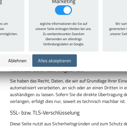
g
Marketing
bereits erteilte Einwilligung jederzeit widerrufen. Dazu reic
Rechtmäßigkeit der bis zum Widerruf erfolgten Datenverarbe
Beschwerderecht bei der zuständigen Aufsichtsbe
ies um
Jegliche Informationen die Sie auf
Wir sam
wie
unserer Seite eintragen bleiben bei uns.
generierten 
Im Falle datenschutzrechtlicher Verstöße steht dem Betroff
 ermöglichen.
Zu werberelevanten Zwecken
unserer Sei
Aufsichtsbehörde zu. Zuständige Aufsichtsbehörde in datens
übersenden wir allerdings
Verbindungsdaten an Google.
Landesdatenschutzbeauftragte des Bundeslandes, in dem uns
Datenschutzbeauftragten sowie deren Kontaktdaten könne
https://www.bfdi.bund.de/DE/Infothek/Anschriften_Links/an
Ablehnen
Alles akzeptieren
Recht auf Datenübertragbarkeit
Sie haben das Recht, Daten, die wir auf Grundlage Ihrer Einw
automatisiert verarbeiten, an sich oder an einen Dritten i
aushändigen zu lassen. Sofern Sie die direkte Übertragung 
verlangen, erfolgt dies nur, soweit es technisch machbar ist.
SSL- bzw. TLS-Verschlüsselung
Diese Seite nutzt aus Sicherheitsgründen und zum Schutz de