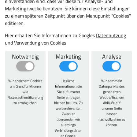
einverstanden sind, dass wir diese für Analyse- und
Marketingzwecke benutzen. Sie können diese Einstellungen
zu einem späteren Zeitpunkt über den Menüpunkt "Cookies"
editieren.
Hier erhalten Sie Informationen zu Googles
Datennutzung
und
Verwendung von Cookies
Notwendig
Marketing
Analyse
Wir speichern Cookies
Jegliche
Wir sammeln
um Grundfunktionen
Informationen die
Datenpunkte des
wie
Sie auf unserer
generierten
Nutzerauthentifizierung
Seite eintragen
Webtraffics, um
zu ermöglichen.
bleiben bei uns. Zu
Abläufe auf
werberelevanten
unserer Seite
Zwecken
besser
übersenden wir
nachvollziehen zu
allerdings
können.
Verbindungsdaten
Meisterschrank.de
an Google.