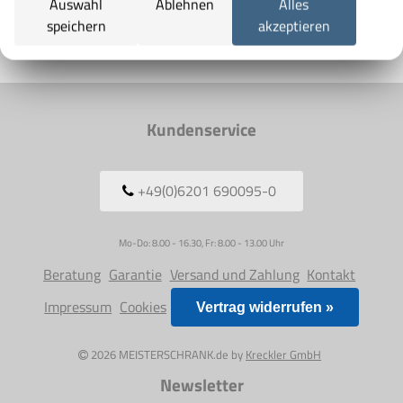
Auswahl
Ablehnen
Alles
Paypal
speichern
akzeptieren
Rechnung
Vorkasse
Lastschrift
Kundenservice
+49(0)6201 690095-0
Mo-Do: 8.00 - 16.30, Fr: 8.00 - 13.00 Uhr
Beratung
Garantie
Versand und Zahlung
Kontakt
Impressum
Cookies
Vertrag widerrufen »
2026 MEISTERSCHRANK.de by
Kreckler GmbH
Newsletter