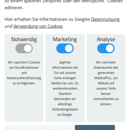
zu einem späteren Zeitpunkt über den Menüpunkt "Cookies"
editieren.
Bürozeiten: Mo.-Do. 08:00–16:30 Uhr, Fr. 08:00–13:00 Uhr
Hier erhalten Sie Informationen zu Googles
Datennutzung
Auch unterbreiten wir Ihnen bei einer größeren
und
Verwendung von Cookies
Abnahmemenge unserer Artikel ein kostenloses und
unverbindliches Angebot. Sie können einfach Ihre
Notwendig
Marketing
Analyse
gewünschten Artikel in den Warenkorb legen. Bei hoher
Stückzahl wird ein Anfrage-Button eingeblendet, über den Sie
Ihre Anfrage absenden können.
Wir speichern Cookies
Jegliche
Wir sammeln
um Grundfunktionen
Informationen die
Datenpunkte des
wie
Sie auf unserer
generierten
Nutzerauthentifizierung
Seite eintragen
Webtraffics, um
zu ermöglichen.
bleiben bei uns. Zu
Abläufe auf
Keine Lieferkosten ab 80 EUR
werberelevanten
unserer Seite
Zwecken
besser
100% Profiqualität
übersenden wir
nachvollziehen zu
allerdings
können.
Mehr Vorteile anzeigen
Verbindungsdaten
Kreckler GmbH Shops
an Google.