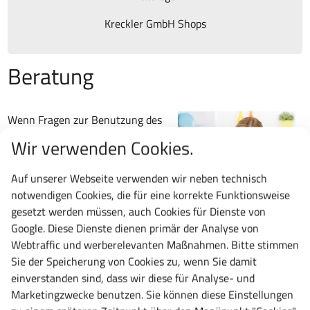
Kreckler GmbH Shops
Beratung
Wenn Fragen zur Benutzung des
Online-Shops oder zu unseren
Wir verwenden Cookies.
Produkten aufkommen, beraten
wie Sie selbstverständlich.
Auf unserer Webseite verwenden wir neben technisch
Schreiben Sie uns eine E-Mail an
notwendigen Cookies, die für eine korrekte Funktionsweise
gesetzt werden müssen, auch Cookies für Dienste von
Google. Diese Dienste dienen primär der Analyse von
kundenservice@meisterschrank.de
oder rufen Sie an. Alle
Webtraffic und werberelevanten Maßnahmen. Bitte stimmen
Mitarbeiter sind vom Fach und können Sie dementsprechend
Sie der Speicherung von Cookies zu, wenn Sie damit
kompetent beraten.
einverstanden sind, dass wir diese für Analyse- und
Marketingzwecke benutzen. Sie können diese Einstellungen
Telefon: +49 6201 690095-0