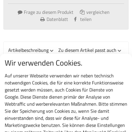
Frage zu diesem Produkt
vergleichen
Datenblatt
teilen
Artikelbeschreibung
Zu diesem Artikel passt auch
Wir verwenden Cookies.
Artikelbeschreibung
Auf unserer Webseite verwenden wir neben technisch
Ballschrank mit Flügeltüren in Höhe 1950 mm,
notwendigen Cookies, die für eine korrekte Funktionsweise
gepulverte Einlegeböden mit Aufkantung als
gesetzt werden müssen, auch Cookies für Dienste von
Abrollsicherung, Einlegeböden im Raster von 17 mm
Google. Diese Dienste dienen primär der Analyse von
höhenverstellbar und mit 80 kg belastbar bei
Webtraffic und werberelevanten Maßnahmen. Bitte stimmen
gleichmäßig verteilter Last, Schränke wahlweise mit
Sie der Speicherung von Cookies zu, wenn Sie damit
Vollblechtüren oder Lochfeldtüren mit neuer
einverstanden sind, dass wir diese für Analyse- und
Quadratlochung 5 mm, hinsichtlich Eingreifschutz
Marketingzwecke benutzen. Sie können diese Einstellungen
sicherer. Türen mit Verstärkungstaschen und 3-