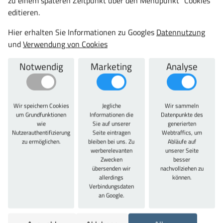
zu einem späteren Zeitpunkt über den Menüpunkt "Cookies"
riegeligem Drehgriff mit integriertem
Zylinderschloss
.
editieren.
Schließgestänge bei den Vollblech-Türen nicht verdeckt.
Bei den Lochfeldtüren ist es hingegen verdeckt, weil die
Hier erhalten Sie Informationen zu Googles
Datennutzung
Abdeckung gleichzeitig als Verstärkungstasche der Tür
und
Verwendung von Cookies
dient. Gesamt-Belastbarkeit je Schrank: 400 kg bei
gleichmäßig verteilter Last. Entwickelt und produziert
Notwendig
Marketing
Analyse
ausschließlich "Made in Germany" -10 Jahre Garantie-
TÜV Rheinland zertifiziert. Weitere Farbkombinationen
auf Anfrage möglich.
Wir speichern Cookies
Jegliche
Wir sammeln
um Grundfunktionen
Informationen die
Datenpunkte des
wie
Sie auf unserer
generierten
Technische Daten
Nutzerauthentifizierung
Seite eintragen
Webtraffics, um
zu ermöglichen.
bleiben bei uns. Zu
Abläufe auf
Variante:
werberelevanten
unserer Seite
mit Vollblechtüren und 4 Einlegeböden und 1 Hakenleiste
Zwecken
besser
mit 10 Schiebehaken
übersenden wir
nachvollziehen zu
allerdings
können.
Gesamtbreite:
Verbindungsdaten
1000 mm
an Google.
Gesamthöhe:
1950 mm