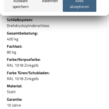
Auswahl
Ablehnen
Alles
Gesamttiefe:
speichern
akzeptieren
500 mm
Schließsystem:
Drehdruckzylinderschloss
Gesamtbelastung:
400 kg
Fachlast:
80 kg
Farbe/Korpusfarbe:
RAL 1018 Zinkgelb
Farbe Türen/Schubladen:
RAL 1018 Zinkgelb
Material:
Stahl
Garantie:
10 Jahre