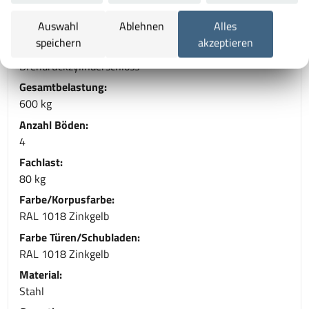
Gesamttiefe:
Auswahl
Ablehnen
Alles
400 mm
speichern
akzeptieren
Schließsystem:
Drehdruckzylinderschloss
Gesamtbelastung:
600 kg
Anzahl Böden:
4
Fachlast:
80 kg
Farbe/Korpusfarbe:
RAL 1018 Zinkgelb
Farbe Türen/Schubladen:
RAL 1018 Zinkgelb
Material:
Stahl