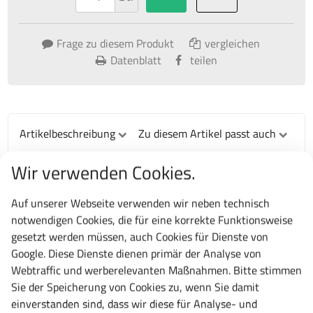
Frage zu diesem Produkt
vergleichen
Datenblatt
teilen
Artikelbeschreibung
Zu diesem Artikel passt auch
Wir verwenden Cookies.
Artikelbeschreibung
Beistellschrank
in Höhe 1200 mm (3 Ordnerhöhen DIN
Auf unserer Webseite verwenden wir neben technisch
A4 möglich), Schränke in 1000 mm Breite ohne
notwendigen Cookies, die für eine korrekte Funktionsweise
Trennwand, Schränke in 1500 mm und 2000 mm Breite
gesetzt werden müssen, auch Cookies für Dienste von
mit Trennwand. Verzinkte Einlegeböden, im Raster von
Google. Diese Dienste dienen primär der Analyse von
17 mm höhenverstellbar und mit 80 kg belastbar bei
Webtraffic und werberelevanten Maßnahmen. Bitte stimmen
gleichmäßig verteilter Last. Die Beistellschränke in 1000
Sie der Speicherung von Cookies zu, wenn Sie damit
mm Breite sind mit 2 Einlegeböden, in 1500 und 2000
einverstanden sind, dass wir diese für Analyse- und