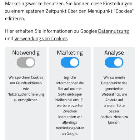
mm Breite, mit Mitteltrennwand, 4 Einlegeböden
Marketingzwecke benutzen. Sie können diese Einstellungen
(verzinkt) ausgestattet. Türen mit Verstärkungstaschen,
zu einem späteren Zeitpunkt über den Menüpunkt "Cookies"
auf Kugelgelagerten Spezialrollen im oberen
editieren.
Führungsprofil, sicher geführt, mit Quetschschutz, auf
Hier erhalten Sie Informationen zu Googles
Datennutzung
Puffer aufschlagend, gemeinsam durch
und
Verwendung von Cookies
Drehdruckzylinderschloss verschließbar. Gesamt-
Belastbarkeit je Schrank 600 kg, jeweils bei gleichmäßig
Notwendig
Marketing
Analyse
verteilter Last. Entwickelt und produziert ausschließlich
"Made in Germany" -10 Jahre Garantie- TÜV Rheinland
zertifiziert. Mit Aufpreis Einlegeböden gepulvert in
Korpus
farbe möglich! Weitere Farbkombinationen auf
Wir speichern Cookies
Jegliche
Wir sammeln
um Grundfunktionen
Informationen die
Datenpunkte des
Anfrage möglich.
wie
Sie auf unserer
generierten
Nutzerauthentifizierung
Seite eintragen
Webtraffics, um
zu ermöglichen.
bleiben bei uns. Zu
Abläufe auf
Technische Daten
werberelevanten
unserer Seite
Gesamtbreite:
Zwecken
besser
übersenden wir
nachvollziehen zu
1500 mm
allerdings
können.
Gesamthöhe:
Verbindungsdaten
an Google.
1200 mm