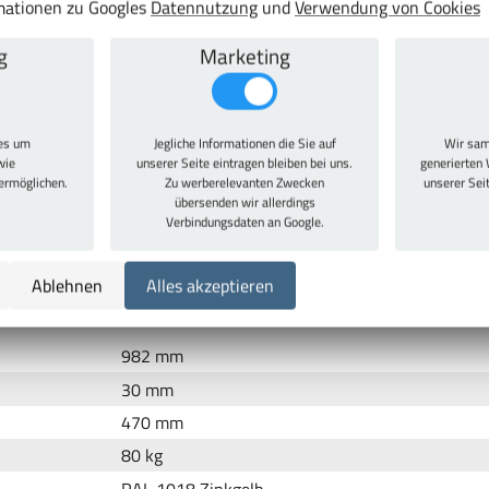
rmationen zu Googles
Datennutzung
und
Verwendung von Cookies
g
Marketing
eichen
ies um
Jegliche Informationen die Sie auf
Wir sam
wie
unserer Seite eintragen bleiben bei uns.
generierten 
 ermöglichen.
Zu werberelevanten Zwecken
unserer Sei
übersenden wir allerdings
Verbindungsdaten an Google.
k, inkl. 4 Bodenträgern, für
Flügeltürschrank
32371, 32373
Ablehnen
Alles akzeptieren
982 mm
30 mm
470 mm
80 kg
RAL 1018 Zinkgelb