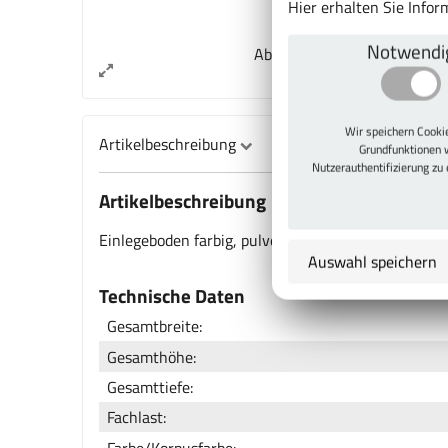
Hier erhalten Sie Info
Notwendi
Abb. kann vom Original abw
Wir speichern Cook
Artikelbeschreibung
Grundfunktionen 
Nutzerauthentifizierung zu
Artikelbeschreibung
Einlegeboden farbig, pulverbeschichtet, 30 mm star
Auswahl speichern
Technische Daten
Gesamtbreite:
Gesamthöhe:
Gesamttiefe:
Fachlast:
Farbe/Korpusfarbe: