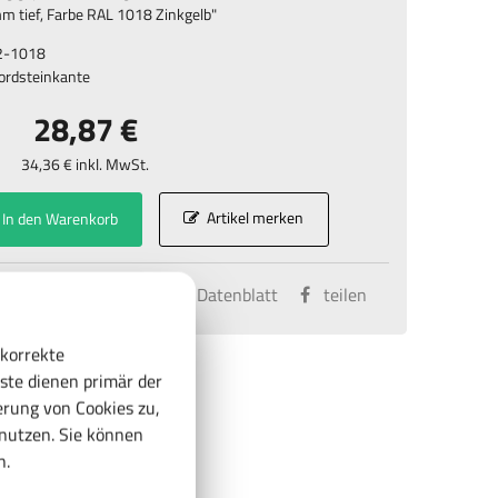
 tief, Farbe RAL 1018 Zinkgelb
"
2-1018
Bordsteinkante
28,87 €
34,36 € inkl. MwSt.
Artikel merken
In den Warenkorb
kt
vergleichen
Datenblatt
teilen
 korrekte
ste dienen primär der
rung von Cookies zu,
enutzen. Sie können
n.