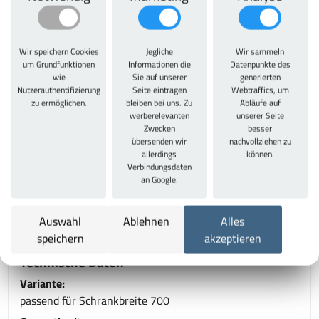
Datenblatt
teilen
Wir speichern Cookies
Jegliche
Wir sammeln
um Grundfunktionen
Informationen die
Datenpunkte des
wie
Sie auf unserer
generierten
Artikelbeschreibung
Nutzerauthentifizierung
Seite eintragen
Webtraffics, um
zu ermöglichen.
bleiben bei uns. Zu
Abläufe auf
werberelevanten
unserer Seite
Artikelbeschreibung
Zwecken
besser
übersenden wir
nachvollziehen zu
ProfiPlus Cabinet Shelf 70, Außenmaße in mm
allerdings
können.
Verbindungsdaten
695x250x15 (LxTxH), passend für Schrank Breite 700
an Google.
mm. Einlegeböden garantieren eine Traglast von je 50 kg
und sind in den 10 mm-Raster verstellbar, Qualitativ
Auswahl
Ablehnen
Alles
hochwertiger Einlegeboden in zeitlosem Design.
speichern
akzeptieren
Technische Daten
Variante:
passend für Schrankbreite 700