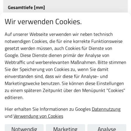
Gesamttiefe [mm]
Wir verwenden Cookies.
250
370
Auf unserer Webseite verwenden wir neben technisch
notwendigen Cookies, die für eine korrekte Funktionsweise
Ihre Auswahl:
"
Einlegeboden für ProfiPlus Cabinet Stahl-
gesetzt werden müssen, auch Cookies für Dienste von
Flügeltürenschrank, passend für Schrankbreite 700, Typ ProfiPlus,
700mm breit, 15mm hoch, 250mm tief, Farbe grau
"
Google. Diese Dienste dienen primär der Analyse von
Webtraffic und werberelevanten Maßnahmen. Bitte stimmen
Artikelnummer:
455941
Sie der Speicherung von Cookies zu, wenn Sie damit
Lieferung:
i.d.R.
3-5 Tage
frei Bordsteinkante
einverstanden sind, dass wir diese für Analyse- und
26,70 €
Marketingzwecke benutzen. Sie können diese Einstellungen
zu einem späteren Zeitpunkt über den Menüpunkt "Cookies"
31,77 € inkl. MwSt.
editieren.
St.
Hier erhalten Sie Informationen zu Googles
Datennutzung
und
Verwendung von Cookies
Notwendig
Marketing
Analyse
Frage zu diesem Produkt
vergleichen