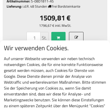
Artikelnummer:
S-08D1811-AS
Lieferung:
i.d.R.
48 Stunden
frei Bordsteinkante
1509,81 €
1796,67 € inkl. MwSt.
St.
Wir verwenden Cookies.
Frage zu diesem Produkt
vergleichen
Auf unserer Webseite verwenden wir neben technisch
Datenblatt
teilen
notwendigen Cookies, die für eine korrekte Funktionsweise
gesetzt werden müssen, auch Cookies für Dienste von
Google. Diese Dienste dienen primär der Analyse von
Webtraffic und werberelevanten Maßnahmen. Bitte stimmen
Artikelbeschreibung
Zu diesem Artikel passt auch
Sie der Speicherung von Cookies zu, wenn Sie damit
einverstanden sind, dass wir diese für Analyse- und
Artikelbeschreibung
Marketingzwecke benutzen. Sie können diese Einstellungen
zu einem späteren Zeitpunkt über den Menüpunkt "Cookies"
Elektro-Hubtisch Smart für ergonomisches arbeiten. Das