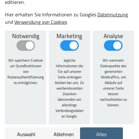
editieren.
Gestell ist aus hochwertigem Stahl gefertigt und mit
Hier erhalten Sie Informationen zu Googles
Datennutzung
einer kratzunempfindlichen Pulverlackierung
und
Verwendung von Cookies
beschichtet, silber. Höchste Stabilität durch den
großzügig angelegten T Fuß, ohne Verwendung einer
Notwendig
Marketing
Analyse
Quertraverse. 25 mm starke Arbeitsplatte, Dreifach-
Feinspanplatte mit beidseitiger Melaminharz-
Beschichtung und 3 mm ABS Umleimer. Radius 3 mm
gerundet. Die max. Gesamthöhe 1200 mm ist Inklusive
Wir speichern Cookies
Jegliche
Wir sammeln
Arbeitsplatte gemessen. Das Gestell ist von 700-1200
um Grundfunktionen
Informationen die
Datenpunkte des
wie
Sie auf unserer
generierten
mm schnelle stufenlose 2-fach Teleskop-Hubmechanik
Nutzerauthentifizierung
Seite eintragen
Webtraffics, um
mit 1000 N Hubkraft, bei einem Geräuschniveau von
zu ermöglichen.
bleiben bei uns. Zu
Abläufe auf
unter 42 dB. Belastbarkeit 100 kg, Hubgeschwindigkeit
werberelevanten
unserer Seite
Zwecken
besser
30 mm/Sek. Motorisierung für Elektrotisch mit 1 Motor
übersenden wir
nachvollziehen zu
in jedem Tischbein. Kabel-Zuführung optional. Die
allerdings
können.
Lieferung der Tische erfolgt als Komplettbausatz,
Verbindungsdaten
an Google.
inklusive Aufbauanleitung zur einfachen und schnellen
Montage. Komplettmontage möglich, auf Anfrage!
Optionaler CPU-Halter auf Anfrage.
Auswahl
Ablehnen
Alles