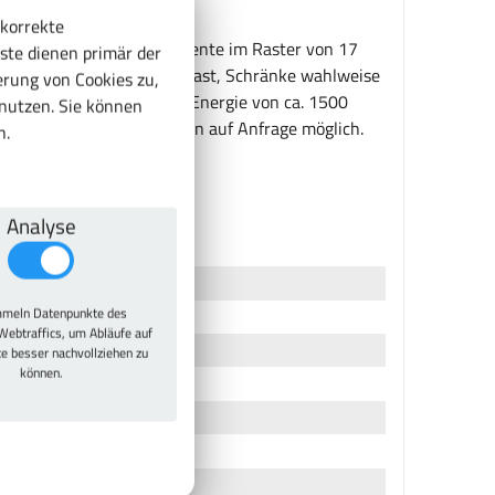
 korrekte
t, alle Ausstattungselemente im Raster von 17
ste dienen primär der
i gleichmäßig verteilter Last, Schränke wahlweise
rung von Cookies zu,
n 15 kJ/qm entspricht der Energie von ca. 1500
enutzen. Sie können
 Weitere Farbkombinationen auf Anfrage möglich.
n.
Analyse
meln Datenpunkte des
Webtraffics, um Abläufe auf
te besser nachvollziehen zu
können.