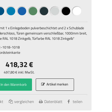
mit 1 x Einlegeboden pulverbeschichtet und 2 x Schublade
nderschloss, Türen gemeinsam verschließbar, 1000mm breit,
 RAL 1018 Zinkgelb, Türfarbe RAL 1018 Zinkgelb
"
1-1018-1018
Bordsteinkante
418,32 €
497,80 € inkl. MwSt.
Artikel merken
In den Warenkorb
kt
vergleichen
Datenblatt
teilen