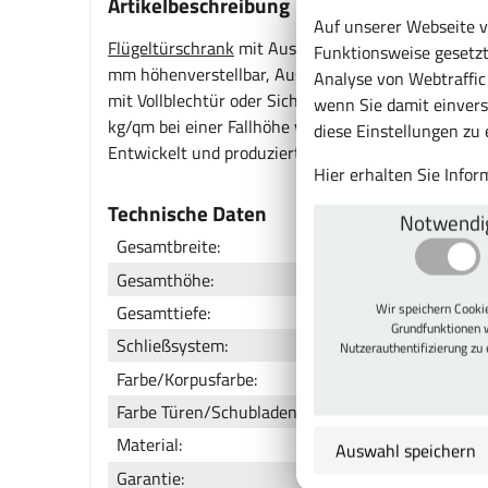
Artikelbeschreibung
Auf unserer Webseite v
Flügeltürschrank
mit Ausstattungselementen und Vo
Funktionsweise gesetzt
mm höhenverstellbar, Ausziehböden und Schubladen 
Analyse von Webtraffi
mit Vollblechtür oder Sichtfenstertür, Sichtfenste
wenn Sie damit einvers
kg/qm bei einer Fallhöhe von 1 m), Türen mit Ver
diese Einstellungen zu
Entwickelt und produziert ausschließlich "Made in 
Hier erhalten Sie Info
Technische Daten
Notwendi
Gesamtbreite:
Gesamthöhe:
Wir speichern Cook
Gesamttiefe:
Grundfunktionen 
Schließsystem:
Nutzerauthentifizierung zu
Farbe/Korpusfarbe:
Farbe Türen/Schubladen:
Material:
Auswahl speichern
Garantie: