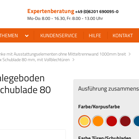
Expertenberatung
+49 (0)6201 690095-0
Mo-Do: 8.00 - 16.30, Fr: 8.00 - 13.00 Uhr
THEMEN
KUNDENSERVICE
HILFE
KONTAKT
änke mit Ausstattungselementen ohne Mitteltrennwand 1000mm breit
2 x Schublade 80 mm, mit Vollblechtüren
inlegeboden
Schublade 80
Ausführung zusammenst
Farbe/Korpusfarbe
Farbe Türen/Schubladen