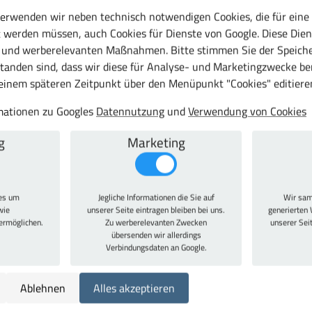
erwenden wir neben technisch notwendigen Cookies, die für eine
llblechtüren, 2 Schubladen und 1 Einlegeboden pulverbeschichte
 werden müssen, auch Cookies für Dienste von Google. Diese Dien
mit 15 kg belastbar, Einlegeböden mit 80 kg belastbar jeweils be
c und werberelevanten Maßnahmen. Bitte stimmen Sie der Speiche
r aus bruchsicherem Plexiglas® (die Schlagzähigkeit der Scheibe vo
tanden sind, dass wir diese für Analyse- und Marketingzwecke b
stärkungstaschen, gemeinsam durch
Zylinderschloss
verschließbar,
 einem späteren Zeitpunkt über den Menüpunkt "Cookies" editiere
Germany", -10 Jahre Garantie- TÜV Rheinland zertifiziert.
rmationen zu Googles
Datennutzung
und
Verwendung von Cookies
g
Marketing
1000 mm
1000 mm
ies um
Jegliche Informationen die Sie auf
Wir sam
500 mm
wie
unserer Seite eintragen bleiben bei uns.
generierten 
Zylinderschloss, Türen gemeinsam verschließbar
 ermöglichen.
Zu werberelevanten Zwecken
unserer Sei
übersenden wir allerdings
RAL 1018 Zinkgelb
Verbindungsdaten an Google.
RAL 1018 Zinkgelb
Stahl
Ablehnen
Alles akzeptieren
10 Jahre