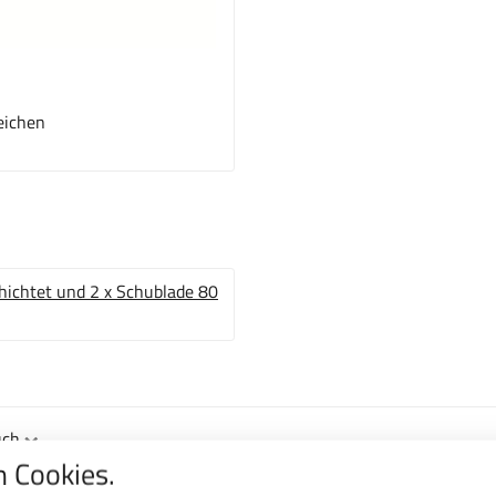
eichen
uch
 Cookies.