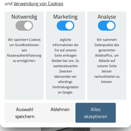
Zylinderschloss, Türen gemeinsam verschließbar
und
Verwendung von Cookies
Farbe/Korpusfarbe:
Notwendig
Marketing
Analyse
RAL 1018 Zinkgelb
Farbe Türen/Schubladen:
RAL 1018 Zinkgelb
Wir speichern Cookies
Jegliche
Wir sammeln
Material:
um Grundfunktionen
Informationen die
Datenpunkte des
Stahl
wie
Sie auf unserer
generierten
Nutzerauthentifizierung
Seite eintragen
Webtraffics, um
Garantie:
zu ermöglichen.
bleiben bei uns. Zu
Abläufe auf
10 Jahre
werberelevanten
unserer Seite
Zwecken
besser
übersenden wir
nachvollziehen zu
allerdings
können.
Zu diesem Artikel passt auch
Verbindungsdaten
an Google.
Auswahl
Ablehnen
Alles
speichern
akzeptieren