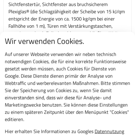
Sichtfenstertür, Sichtfenster aus bruchsicherem
Plexiglas® (die Schlagzähigkeit der Scheibe von 15 kJ/qm
entspricht der Energie von ca. 1500 kg/qm bei einer
Fallhöhe von 1 m), Türen mit Verstärkungstaschen,
gemeinsam durch
Zylinderschloss
verschließbar, Weitere
Wir verwenden Cookies.
Farbkombinationen auf Anfrage möglich. Entwickelt und
produziert ausschließlich "Made in Germany", -10 Jahre
Auf unserer Webseite verwenden wir neben technisch
Garantie- TÜV Rheinland zertifiziert.
notwendigen Cookies, die für eine korrekte Funktionsweise
gesetzt werden müssen, auch Cookies für Dienste von
Technische Daten
Google. Diese Dienste dienen primär der Analyse von
Gesamtbreite:
Webtraffic und werberelevanten Maßnahmen. Bitte stimmen
1000 mm
Sie der Speicherung von Cookies zu, wenn Sie damit
Gesamthöhe:
einverstanden sind, dass wir diese für Analyse- und
1000 mm
Marketingzwecke benutzen. Sie können diese Einstellungen
zu einem späteren Zeitpunkt über den Menüpunkt "Cookies"
Gesamttiefe:
editieren.
500 mm
Schließsystem:
Hier erhalten Sie Informationen zu Googles
Datennutzung