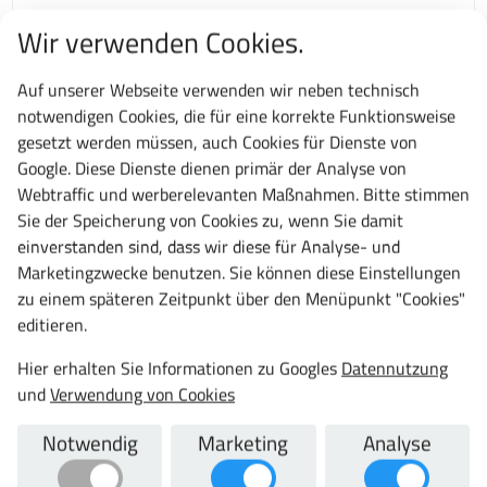
Wir verwenden Cookies.
Technische Daten
Gesamtbreite:
Auf unserer Webseite verwenden wir neben technisch
1000 mm
notwendigen Cookies, die für eine korrekte Funktionsweise
Gesamthöhe:
gesetzt werden müssen, auch Cookies für Dienste von
1000 mm
Google. Diese Dienste dienen primär der Analyse von
Webtraffic und werberelevanten Maßnahmen. Bitte stimmen
Gesamttiefe:
Sie der Speicherung von Cookies zu, wenn Sie damit
500 mm
einverstanden sind, dass wir diese für Analyse- und
Schließsystem:
Marketingzwecke benutzen. Sie können diese Einstellungen
Zylinderschloss, Türen gemeinsam verschließbar
zu einem späteren Zeitpunkt über den Menüpunkt "Cookies"
Farbe/Korpusfarbe:
editieren.
RAL 9010 Reinweiß
Hier erhalten Sie Informationen zu Googles
Datennutzung
Farbe Türen/Schubladen:
und
Verwendung von Cookies
RAL 1018 Zinkgelb
Material:
Notwendig
Marketing
Analyse
Stahl