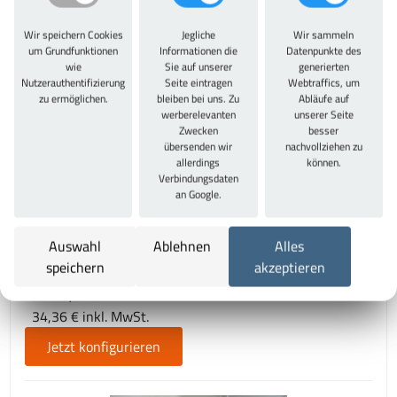
Garantie:
10 Jahre
Wir speichern Cookies
Jegliche
Wir sammeln
um Grundfunktionen
Informationen die
Datenpunkte des
wie
Sie auf unserer
generierten
Nutzerauthentifizierung
Seite eintragen
Webtraffics, um
Zu diesem Artikel passt auch
zu ermöglichen.
bleiben bei uns. Zu
Abläufe auf
werberelevanten
unserer Seite
Zwecken
besser
übersenden wir
nachvollziehen zu
allerdings
können.
Verbindungsdaten
an Google.
Auswahl
Ablehnen
Alles
Einlegeboden farbig gepulvert für Flügeltürschrank
speichern
akzeptieren
Modell 32371, 32373
ab 28,87 €
34,36 € inkl. MwSt.
Jetzt konfigurieren