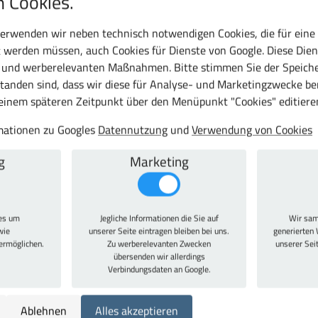
 Cookies.
eichen
erwenden wir neben technisch notwendigen Cookies, die für eine
 werden müssen, auch Cookies für Dienste von Google. Diese Dien
c und werberelevanten Maßnahmen. Bitte stimmen Sie der Speiche
tanden sind, dass wir diese für Analyse- und Marketingzwecke b
 einem späteren Zeitpunkt über den Menüpunkt "Cookies" editiere
rmationen zu Googles
Datennutzung
und
Verwendung von Cookies
uch
g
Marketing
he, passend für Schrankbreite 800 mm.
ies um
Jegliche Informationen die Sie auf
Wir sam
wie
unserer Seite eintragen bleiben bei uns.
generierten 
 ermöglichen.
Zu werberelevanten Zwecken
unserer Sei
übersenden wir allerdings
Dekor Ahorn
Verbindungsdaten an Google.
800 mm
348 mm
Ablehnen
Alles akzeptieren