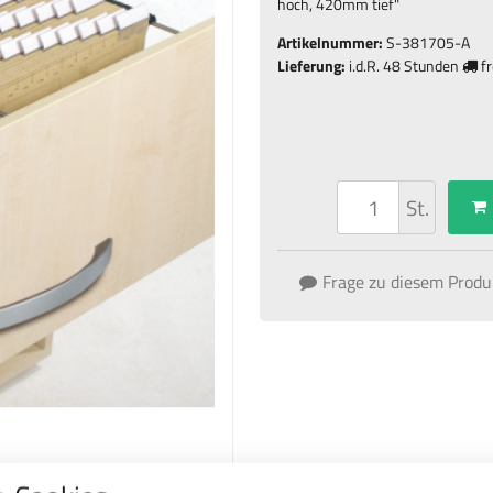
hoch, 420mm tief
"
Artikelnummer:
S-381705-A
Lieferung:
i.d.R.
48 Stunden
fr
St.
Frage zu diesem Produ