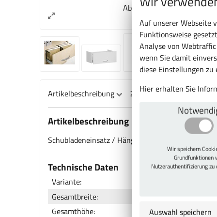
Wir verwenden
Abb. kann vom Original abw
Auf unserer Webseite v
Funktionsweise gesetzt
Analyse von Webtraffi
wenn Sie damit einvers
diese Einstellungen zu
Hier erhalten Sie Info
Artikelbeschreibung
Zu diesem Artikel passt a
Notwendi
Artikelbeschreibung
Schubladeneinsatz / Hängeregistratur, 1 Ordnerhö
Wir speichern Cook
Grundfunktionen 
Technische Daten
Nutzerauthentifizierung zu
Variante:
Gesamtbreite:
Gesamthöhe:
Auswahl speichern