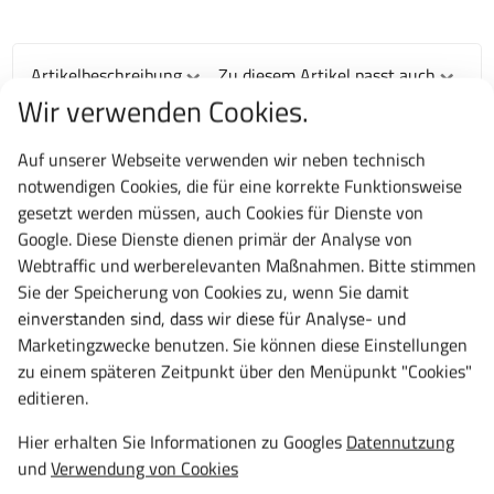
Artikelbeschreibung
Zu diesem Artikel passt auch
Wir verwenden Cookies.
Artikelbeschreibung
Auf unserer Webseite verwenden wir neben technisch
Kleider
schließfachschrank
in solider Stahlblech
notwendigen Cookies, die für eine korrekte Funktionsweise
Konstruktion auf Füßen stehend, wahlweise mit
gesetzt werden müssen, auch Cookies für Dienste von
Drehriegel- oder
Zylinderschloss
. So als Kleiderspind,
Google. Diese Dienste dienen primär der Analyse von
Garderobenschrank
oder auch Personalschrank geeignet.
Webtraffic und werberelevanten Maßnahmen. Bitte stimmen
Alle Kleider- Schließfachschränke haben je Abteil eine
Sie der Speicherung von Cookies zu, wenn Sie damit
Kleiderstange mit 3 Schiebehaken. Türen einschlagend,
einverstanden sind, dass wir diese für Analyse- und
mit Verstärkungstaschen, Lüftungsschlitzen und
Marketingzwecke benutzen. Sie können diese Einstellungen
Etikettenrahmen. Entsprechend der
zu einem späteren Zeitpunkt über den Menüpunkt "Cookies"
Arbeitsstättenverordnung und der
editieren.
Arbeitsstättenrichtlinien (ASR). In verschiedenen
Hier erhalten Sie Informationen zu Googles
Datennutzung
Farbkombinationen auf Anfrage möglich. Entwickelt und
und
Verwendung von Cookies
produziert ausschließlich "Made in Germany"-10 Jahre