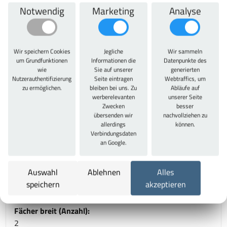
Garantie- TÜV Rheinland zertifiziert.
Notwendig
Marketing
Analyse
Technische Daten
Gesamtbreite:
Wir speichern Cookies
Jegliche
Wir sammeln
600 mm
um Grundfunktionen
Informationen die
Datenpunkte des
wie
Sie auf unserer
generierten
Gesamthöhe:
Nutzerauthentifizierung
Seite eintragen
Webtraffics, um
1850 mm
zu ermöglichen.
bleiben bei uns. Zu
Abläufe auf
werberelevanten
unserer Seite
Gesamttiefe:
Zwecken
besser
500 mm
übersenden wir
nachvollziehen zu
allerdings
können.
Schließsystem:
Verbindungsdaten
Zylinderschloss
an Google.
Gesamtbelastung:
400 kg
Auswahl
Ablehnen
Alles
Sockelhöhe:
speichern
akzeptieren
150
Fächer breit (Anzahl):
2