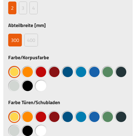
2
3
4
Abteilbreite [mm]
300
400
Farbe/Korpusfarbe
Farbe Türen/Schubladen