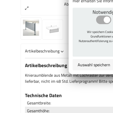
Hier erhalten Sie Info
Abb. kann vom Original abw
Notwendi
Wir speichern Cook
Grundfunktionen 
Nutzerauthentifizierung zu
Artikelbeschreibung
Artikelbeschreibung
Auswahl speichern
Knieraumblende aus Metall mit Lochraster zur Ver
lieferbar, nicht im 48 Std. Lieferprogramm! Bitte s
Technische Daten
Gesamtbreite:
Gesamthöhe: