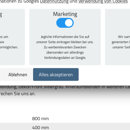
rmationen zu Googles
Datennutzung
und
Verwendung von Cookies
eichen
g
Marketing
ies um
Jegliche Informationen die Sie auf
Wir sam
wie
unserer Seite eintragen bleiben bei uns.
generierten 
 ermöglichen.
Zu werberelevanten Zwecken
unserer Sei
übersenden wir allerdings
Verbindungsdaten an Google.
Ablehnen
Alles akzeptieren
blendung, Dekor/Front silbergrau. Knieraumblenden in weiteren L
prechen Sie uns an.
800 mm
400 mm