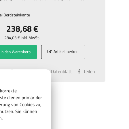
ei Bordsteinkante
238,68 €
284,03 € inkl. MwSt.
Artikel merken
In den Warenkorb
kt
vergleichen
Datenblatt
teilen
 korrekte
ste dienen primär der
rung von Cookies zu,
enutzen. Sie können
n.