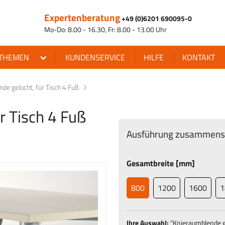
Expertenberatung
+49 (0)6201 690095-0
Mo-Do: 8.00 - 16.30, Fr: 8.00 - 13.00 Uhr
THEMEN
KUNDENSERVICE
HILFE
KONTAKT
de gelocht, für Tisch 4 Fuß
r Tisch 4 Fuß
Ausführung zusammenst
Gesamtbreite [mm]
800
1200
1600
1
Ihre Auswahl:
"
Knieraumblende g