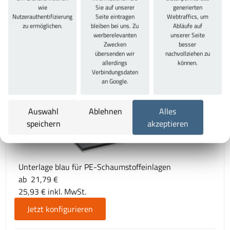
wie
Sie auf unserer
generierten
Nutzerauthentifizierung
Seite eintragen
Webtraffics, um
PE-Schaumstoffeinlagen blanko
zu ermöglichen.
bleiben bei uns. Zu
Abläufe auf
ab 32,27 €
werberelevanten
unserer Seite
Zwecken
besser
38,40 € inkl. MwSt.
übersenden wir
nachvollziehen zu
Jetzt konfigurieren
allerdings
können.
Verbindungsdaten
an Google.
Auswahl
Ablehnen
Alles
speichern
akzeptieren
Unterlage blau für PE-Schaumstoffeinlagen
ab 21,79 €
25,93 € inkl. MwSt.
Jetzt konfigurieren