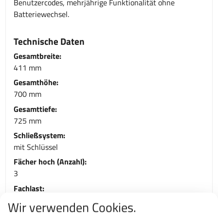
Benutzercodes, mehrjährige Funktionalität ohne
Batteriewechsel.
Technische Daten
Gesamtbreite:
411 mm
Gesamthöhe:
700 mm
Gesamttiefe:
725 mm
Schließsystem:
mit Schlüssel
Fächer hoch (Anzahl):
3
Fachlast:
75 kg
Wir verwenden Cookies.
Farbe/Korpusfarbe: