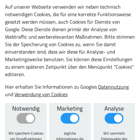
RAL 5012 Lichtblau
Auf unserer Webseite verwenden wir neben technisch
notwendigen Cookies, die für eine korrekte Funktionsweise
Farbe Türen/Schubladen:
gesetzt werden müssen, auch Cookies für Dienste von
RAL 5012 Lichtblau
Google. Diese Dienste dienen primär der Analyse von
Typ:
Webtraffic und werberelevanten Maßnahmen. Bitte stimmen
18 x 36E
Sie der Speicherung von Cookies zu, wenn Sie damit
Material:
einverstanden sind, dass wir diese für Analyse- und
Stahlblech
Marketingzwecke benutzen. Sie können diese Einstellungen
Garantie:
zu einem späteren Zeitpunkt über den Menüpunkt "Cookies"
10 Jahre
editieren.
Hier erhalten Sie Informationen zu Googles
Datennutzung
und
Verwendung von Cookies
Zu diesem Artikel passt auch
Notwendig
Marketing
Analyse
Wir speichern Cookies
Jegliche
Wir sammeln
um Grundfunktionen
Informationen die
Datenpunkte des