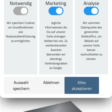
Notwendig
Marketing
Analyse
10 Jahre
Zu diesem Artikel passt auch
Wir speichern Cookies
Jegliche
Wir sammeln
um Grundfunktionen
Informationen die
Datenpunkte des
wie
Sie auf unserer
generierten
Nutzerauthentifizierung
Seite eintragen
Webtraffics, um
zu ermöglichen.
bleiben bei uns. Zu
Abläufe auf
werberelevanten
unserer Seite
Zwecken
besser
übersenden wir
nachvollziehen zu
allerdings
können.
Verbindungsdaten
PE-Schaumstoffeinlagen blanko
an Google.
ab 32,27 €
38,40 € inkl. MwSt.
Auswahl
Ablehnen
Alles
Jetzt konfigurieren
speichern
akzeptieren