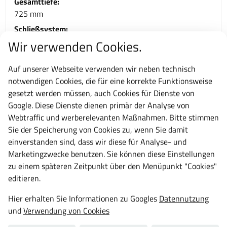
Gesamttiefe:
725 mm
Schließsystem:
mit Schlüssel
Wir verwenden Cookies.
Fächer hoch (Anzahl):
Auf unserer Webseite verwenden wir neben technisch
4
notwendigen Cookies, die für eine korrekte Funktionsweise
Fachlast:
gesetzt werden müssen, auch Cookies für Dienste von
75 kg
Google. Diese Dienste dienen primär der Analyse von
Farbe/Korpusfarbe:
Webtraffic und werberelevanten Maßnahmen. Bitte stimmen
RAL 5012 Lichtblau
Sie der Speicherung von Cookies zu, wenn Sie damit
Farbe Türen/Schubladen:
einverstanden sind, dass wir diese für Analyse- und
RAL 5012 Lichtblau
Marketingzwecke benutzen. Sie können diese Einstellungen
zu einem späteren Zeitpunkt über den Menüpunkt "Cookies"
Typ:
editieren.
18 x 36E
Material:
Hier erhalten Sie Informationen zu Googles
Datennutzung
Stahlblech
und
Verwendung von Cookies
Garantie: