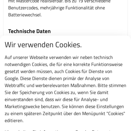
mit Mastercode realisierbar. Bis zu 19 verschiedene
Benutzercodes, mehrjährige Funktionalität ohne
Batteriewechsel.
Technische Daten
Gesamtbreite:
Wir verwenden Cookies.
564 mm
Gesamthöhe:
Auf unserer Webseite verwenden wir neben technisch
850 mm
notwendigen Cookies, die für eine korrekte Funktionsweise
gesetzt werden müssen, auch Cookies für Dienste von
Gesamttiefe:
Google. Diese Dienste dienen primär der Analyse von
572 mm
Webtraffic und werberelevanten Maßnahmen. Bitte stimmen
Schließsystem:
Sie der Speicherung von Cookies zu, wenn Sie damit
mit Schlüssel
einverstanden sind, dass wir diese für Analyse- und
Fächer hoch (Anzahl):
Marketingzwecke benutzen. Sie können diese Einstellungen
5
zu einem späteren Zeitpunkt über den Menüpunkt "Cookies"
Fachlast:
editieren.
75 kg