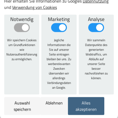
Hier erhalten Sie Informationen zu Googles
Datennutzung
Farbe/Korpusfarbe:
und
Verwendung von Cookies
RAL 5012 Lichtblau
Farbe Türen/Schubladen:
Notwendig
Marketing
Analyse
RAL 5012 Lichtblau
Typ:
27 x 27E
Wir speichern Cookies
Jegliche
Wir sammeln
um Grundfunktionen
Informationen die
Datenpunkte des
Material:
wie
Sie auf unserer
generierten
Stahlblech
Nutzerauthentifizierung
Seite eintragen
Webtraffics, um
zu ermöglichen.
bleiben bei uns. Zu
Abläufe auf
Garantie:
werberelevanten
unserer Seite
10 Jahre
Zwecken
besser
übersenden wir
nachvollziehen zu
allerdings
können.
Verbindungsdaten
Zu diesem Artikel passt auch
an Google.
Auswahl
Ablehnen
Alles
speichern
akzeptieren