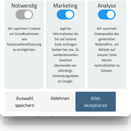
Farbe/Korpusfarbe
Notwendig
Marketing
Analyse
Wir speichern Cookies
Jegliche
Wir sammeln
um Grundfunktionen
Informationen die
Datenpunkte des
wie
Sie auf unserer
generierten
Farbe Türen/Schubladen
Nutzerauthentifizierung
Seite eintragen
Webtraffics, um
zu ermöglichen.
bleiben bei uns. Zu
Abläufe auf
werberelevanten
unserer Seite
Zwecken
besser
übersenden wir
nachvollziehen zu
allerdings
können.
Verbindungsdaten
an Google.
Auswahl nicht eindeutig... Bitte gehen Sie die einzelnen Punkte
komplett durch und treffen eine Auswahl. Erst dann erhalten Sie
Auswahl
Ablehnen
Alles
einen bestellbaren Artikel mit Preis und Lieferzeit!
speichern
akzeptieren
Frage zu diesem Produkt