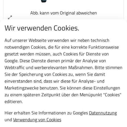
Abb. kann vom Original abweichen
Wir verwenden Cookies.
Ausführung zusammenstellen:
Auf unserer Webseite verwenden wir neben technisch
notwendigen Cookies, die für eine korrekte Funktionsweise
gesetzt werden müssen, auch Cookies für Dienste von
Auswahl zurücksetzen
Google. Diese Dienste dienen primär der Analyse von
Webtraffic und werberelevanten Maßnahmen. Bitte stimmen
Bitte passen Sie die Auswahl für das Produkt "Lista
Sie der Speicherung von Cookies zu, wenn Sie damit
Einheiten Schubladenschrank, 27x27E, fahrbar, 6
einverstanden sind, dass wir diese für Analyse- und
Schubladen - Höhen: 2 x 75 mm, 3 x 100 mm, 1 x 150
Marketingzwecke benutzen. Sie können diese Einstellungen
mm" an Ihre Bedürfnisse an.
zu einem späteren Zeitpunkt über den Menüpunkt "Cookies"
Schließsystem
editieren.
Hier erhalten Sie Informationen zu Googles
Datennutzung
und
Verwendung von Cookies