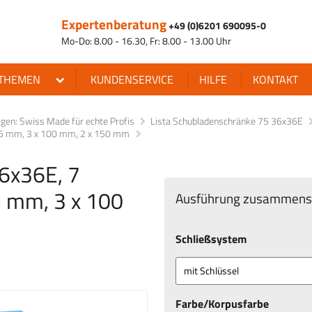
Expertenberatung
+49 (0)6201 690095-0
Mo-Do: 8.00 - 16.30, Fr: 8.00 - 13.00 Uhr
THEMEN
KUNDENSERVICE
HILFE
KONTAKT
en: Swiss Made für echte Profis
Lista Schubladenschränke 75 36x36E
x 75 mm, 3 x 100 mm, 2 x 150 mm
36x36E, 7
5 mm, 3 x 100
Ausführung zusammenst
Schließsystem
Farbe/Korpusfarbe