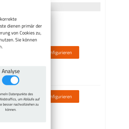
 korrekte
ste dienen primär der
rung von Cookies zu,
enutzen. Sie können
n.
MwSt.
Jetzt konfigurieren
Analyse
MwSt.
meln Datenpunkte des
Jetzt konfigurieren
Webtraffics, um Abläufe auf
te besser nachvollziehen zu
können.