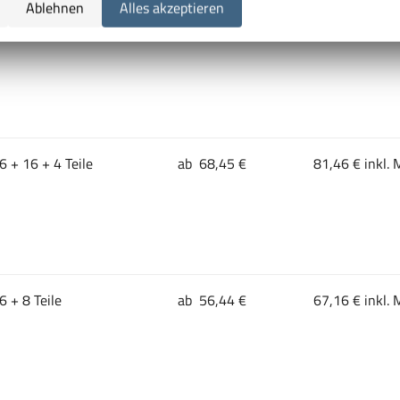
Ablehnen
Alles akzeptieren
 Typ 36 x 36E
ab 75,43 €
89,76 € inkl. 
6 + 16 + 4 Teile
ab 68,45 €
81,46 € inkl. 
6 + 8 Teile
ab 56,44 €
67,16 € inkl. 