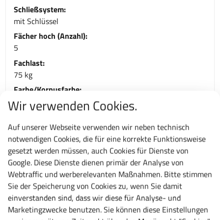
Schließsystem:
mit Schlüssel
Fächer hoch (Anzahl):
5
Fachlast:
75 kg
Farbe/Korpusfarbe:
RAL 5012 Lichtblau
Wir verwenden Cookies.
Farbe Türen/Schubladen:
Auf unserer Webseite verwenden wir neben technisch
RAL 5012 Lichtblau
notwendigen Cookies, die für eine korrekte Funktionsweise
Typ:
gesetzt werden müssen, auch Cookies für Dienste von
45 x 36E
Google. Diese Dienste dienen primär der Analyse von
Material:
Webtraffic und werberelevanten Maßnahmen. Bitte stimmen
Stahlblech
Sie der Speicherung von Cookies zu, wenn Sie damit
Garantie:
einverstanden sind, dass wir diese für Analyse- und
10 Jahre
Marketingzwecke benutzen. Sie können diese Einstellungen