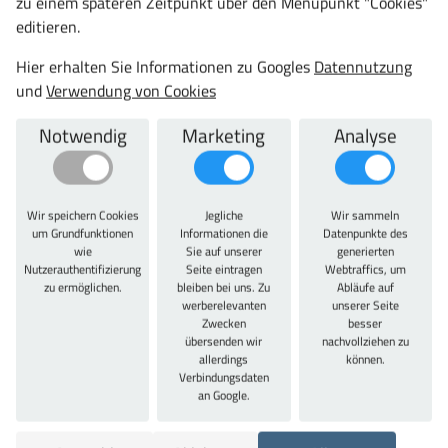
zu einem späteren Zeitpunkt über den Menüpunkt "Cookies"
editieren.
Zu diesem Artikel passt auch
Hier erhalten Sie Informationen zu Googles
Datennutzung
und
Verwendung von Cookies
Notwendig
Marketing
Analyse
Wir speichern Cookies
Jegliche
Wir sammeln
PE-Schaumstoffeinlagen blanko
um Grundfunktionen
Informationen die
Datenpunkte des
wie
Sie auf unserer
generierten
ab 32,27 €
Nutzerauthentifizierung
Seite eintragen
Webtraffics, um
38,40 € inkl. MwSt.
zu ermöglichen.
bleiben bei uns. Zu
Abläufe auf
werberelevanten
unserer Seite
Jetzt konfigurieren
Zwecken
besser
übersenden wir
nachvollziehen zu
allerdings
können.
Verbindungsdaten
an Google.