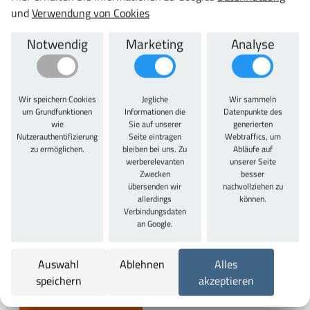
und
Verwendung von Cookies
Notwendig
Marketing
Analyse
PE-Schaumstoffeinlagen blanko
ab 32,27 €
38,40 € inkl. MwSt.
Jetzt konfigurieren
Wir speichern Cookies
Jegliche
Wir sammeln
um Grundfunktionen
Informationen die
Datenpunkte des
wie
Sie auf unserer
generierten
Nutzerauthentifizierung
Seite eintragen
Webtraffics, um
zu ermöglichen.
bleiben bei uns. Zu
Abläufe auf
werberelevanten
unserer Seite
Zwecken
besser
übersenden wir
nachvollziehen zu
allerdings
können.
Verbindungsdaten
an Google.
Unterlage blau für PE-Schaumstoffeinlagen
ab 21,79 €
Auswahl
Ablehnen
Alles
25,93 € inkl. MwSt.
speichern
akzeptieren
Jetzt konfigurieren