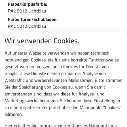
Farbe/Korpusfarbe:
RAL 5012 Lichtblau
Farbe Türen/Schubladen:
RAL 5012 Lichtblau
Typ:
Wir verwenden Cookies.
54 x 27E
Material:
Auf unserer Webseite verwenden wir neben technisch
Stahlblech
notwendigen Cookies, die für eine korrekte Funktionsweise
Garantie:
gesetzt werden müssen, auch Cookies für Dienste von
10 Jahre
Google. Diese Dienste dienen primär der Analyse von
Webtraffic und werberelevanten Maßnahmen. Bitte stimmen
Sie der Speicherung von Cookies zu, wenn Sie damit
Zu diesem Artikel passt auch
einverstanden sind, dass wir diese für Analyse- und
Marketingzwecke benutzen. Sie können diese Einstellungen
zu einem späteren Zeitpunkt über den Menüpunkt "Cookies"
editieren.
Hier erhalten Sie Informationen zu Googles
Datennutzung