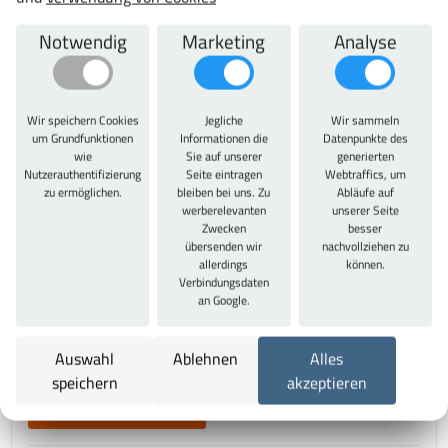
Notwendig
Marketing
Analyse
PE-Schaumstoffeinlagen blanko
ab 32,27 €
38,40 € inkl. MwSt.
Jetzt konfigurieren
Wir speichern Cookies
Jegliche
Wir sammeln
um Grundfunktionen
Informationen die
Datenpunkte des
wie
Sie auf unserer
generierten
Nutzerauthentifizierung
Seite eintragen
Webtraffics, um
zu ermöglichen.
bleiben bei uns. Zu
Abläufe auf
werberelevanten
unserer Seite
Zwecken
besser
übersenden wir
nachvollziehen zu
allerdings
können.
Verbindungsdaten
an Google.
Unterlage blau für PE-Schaumstoffeinlagen
ab 21,79 €
Auswahl
Ablehnen
Alles
25,93 € inkl. MwSt.
speichern
akzeptieren
Jetzt konfigurieren