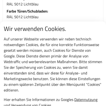
RAL 5012 Lichtblau
Farbe Türen/Schubladen:
RAL 5012 Lichtblau
Typ:
Wir verwenden Cookies.
54 x 36E
Material:
Auf unserer Webseite verwenden wir neben technisch
Stahlblech
notwendigen Cookies, die für eine korrekte Funktionsweise
Garantie:
gesetzt werden müssen, auch Cookies für Dienste von
10 Jahre
Google. Diese Dienste dienen primär der Analyse von
Webtraffic und werberelevanten Maßnahmen. Bitte stimmen
Sie der Speicherung von Cookies zu, wenn Sie damit
Zu diesem Artikel passt auch
einverstanden sind, dass wir diese für Analyse- und
Marketingzwecke benutzen. Sie können diese Einstellungen
zu einem späteren Zeitpunkt über den Menüpunkt "Cookies"
editieren.
Hier erhalten Sie Informationen zu Googles
Datennutzung
und
Verwendung von Cookies