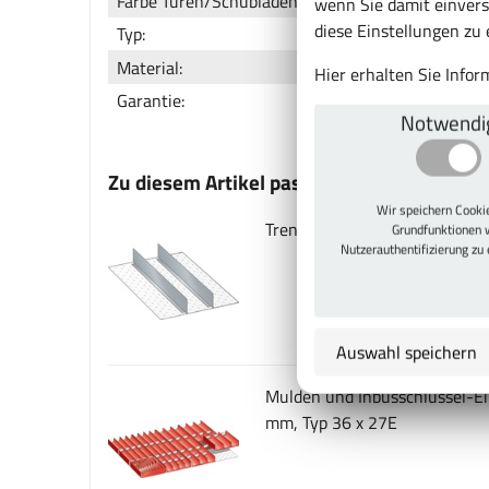
Farbe Türen/Schubladen:
wenn Sie damit einvers
diese Einstellungen zu
Typ:
Material:
Hier erhalten Sie Info
Garantie:
Notwendi
Zu diesem Artikel passt auch
Wir speichern Cook
Trennwände für Typ 18 x 27E,
Grundfunktionen 
Nutzerauthentifizierung zu
Auswahl speichern
Mulden und Inbusschlüssel-Ei
mm, Typ 36 x 27E