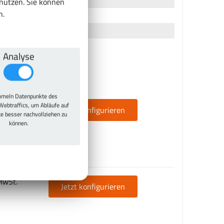
enutzen. Sie können
n.
Analyse
meln Datenpunkte des
wSt.
Webtraffics, um Abläufe auf
Jetzt konfigurieren
te besser nachvollziehen zu
können.
MwSt.
Jetzt konfigurieren