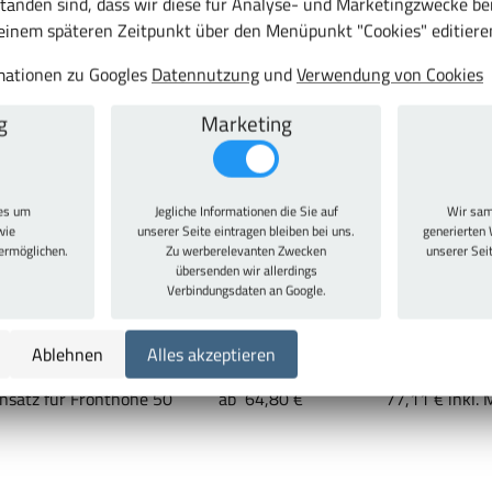
RAL 5012 Lichtblau
tanden sind, dass wir diese für Analyse- und Marketingzwecke b
 einem späteren Zeitpunkt über den Menüpunkt "Cookies" editiere
36 x 27E
Stahlblech
rmationen zu Googles
Datennutzung
und
Verwendung von Cookies
10 Jahre
g
Marketing
ies um
Jegliche Informationen die Sie auf
Wir sam
 27 x 27E und 36 x 27E
ab 7,69 €
9,15 € inkl. M
wie
unserer Seite eintragen bleiben bei uns.
generierten 
 ermöglichen.
Zu werberelevanten Zwecken
unserer Sei
übersenden wir allerdings
Verbindungsdaten an Google.
Ablehnen
Alles akzeptieren
nsatz für Fronthöhe 50
ab 64,80 €
77,11 € inkl. 