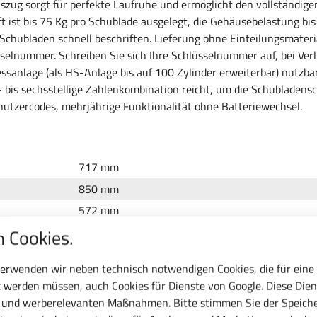
auszug sorgt für perfekte Laufruhe und ermöglicht den vollständig
t ist bis 75 Kg pro Schublade ausgelegt, die Gehäusebelastung bis 
 Schubladen schnell beschriften. Lieferung ohne Einteilungsmateri
sselnummer. Schreiben Sie sich Ihre Schlüsselnummer auf, bei Ver
essanlage (als HS-Anlage bis auf 100 Zylinder erweiterbar) nutzbar
- bis sechsstellige Zahlenkombination reicht, um die Schubladens
enutzercodes, mehrjährige Funktionalität ohne Batteriewechsel.
717 mm
850 mm
572 mm
mit Schlüssel
 Cookies.
7
erwenden wir neben technisch notwendigen Cookies, die für eine
75 kg
 werden müssen, auch Cookies für Dienste von Google. Diese Dien
RAL 5012 Lichtblau
c und werberelevanten Maßnahmen. Bitte stimmen Sie der Speiche