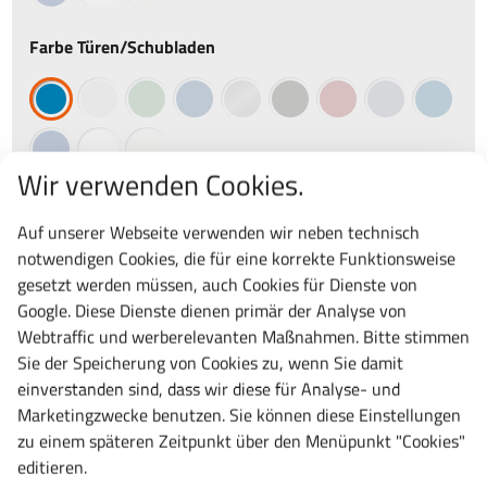
Farbe Türen/Schubladen
Wir verwenden Cookies.
Ihre Auswahl:
"
Lista Werkbank, Multiplex Arbeitsplatte, 5
Auf unserer Webseite verwenden wir neben technisch
Schubladen rechts, Typ 27 x 36E, Typ 27 x 36E, 1500mm breit,
notwendigen Cookies, die für eine korrekte Funktionsweise
840mm hoch, 750mm tief, Farbe RAL 5012 Lichtblau, Türfarbe
gesetzt werden müssen, auch Cookies für Dienste von
RAL 5012 Lichtblau
"
Google. Diese Dienste dienen primär der Analyse von
Artikelnummer:
40.970.010
Webtraffic und werberelevanten Maßnahmen. Bitte stimmen
Lieferung:
i.d.R.
20 Tage
frei Bordsteinkante
Sie der Speicherung von Cookies zu, wenn Sie damit
einverstanden sind, dass wir diese für Analyse- und
1381,00 €
Marketingzwecke benutzen. Sie können diese Einstellungen
1643,39 € inkl. MwSt.
zu einem späteren Zeitpunkt über den Menüpunkt "Cookies"
editieren.