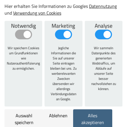
St.
Hier erhalten Sie Informationen zu Googles
Datennutzung
und
Verwendung von Cookies
Frage zu diesem Produkt
vergleichen
Notwendig
Marketing
Analyse
Datenblatt
teilen
Wir speichern Cookies
Jegliche
Wir sammeln
um Grundfunktionen
Informationen die
Datenpunkte des
Artikelbeschreibung
wie
Sie auf unserer
generierten
Nutzerauthentifizierung
Seite eintragen
Webtraffics, um
zu ermöglichen.
bleiben bei uns. Zu
Abläufe auf
Artikelbeschreibung
werberelevanten
unserer Seite
Zwecken
besser
Werkbank
mit Multiplexplatte, 40 mm stark, Kanten
übersenden wir
nachvollziehen zu
allerdings
können.
gebrochen, Oberfläche geschliffen, geölt und gewachst,
Verbindungsdaten
spritzwasserfest und schmutzabweisend, in
an Google.
verschiedenen Farben wählbar, die umweltfreundliche
Pulverlackierung sorgt für eine schlag- und abriebfeste
Auswahl
Ablehnen
Alles
Oberfläche, die Unterkonstruktion aller
Werkbänke
ist
speichern
akzeptieren
aus massiv geschweißtem Stahl. Optional
Werkbank
, mit