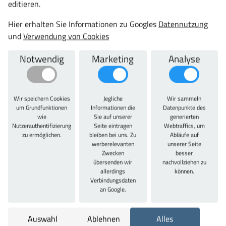
editieren.
1850 mm
Hier erhalten Sie Informationen zu Googles
Datennutzung
Gesamttiefe:
und
Verwendung von Cookies
500 mm
Schließsystem:
Notwendig
Marketing
Analyse
Zylinderschloss
Sockelhöhe:
150
Wir speichern Cookies
Jegliche
Wir sammeln
Fächer breit (Anzahl):
um Grundfunktionen
Informationen die
Datenpunkte des
wie
Sie auf unserer
generierten
2
Nutzerauthentifizierung
Seite eintragen
Webtraffics, um
Fächer hoch (Anzahl):
zu ermöglichen.
bleiben bei uns. Zu
Abläufe auf
werberelevanten
unserer Seite
5
Zwecken
besser
Abteilbreite:
übersenden wir
nachvollziehen zu
allerdings
können.
300 mm
Verbindungsdaten
Farbe/Korpusfarbe:
an Google.
RAL 1018 Zinkgelb
Farbe Türen/Schubladen:
Auswahl
Ablehnen
Alles