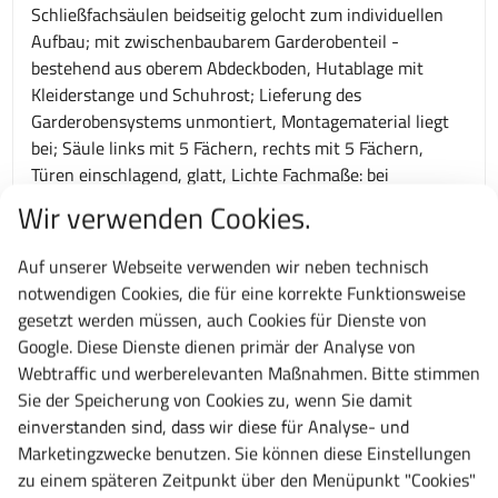
Schließfachsäulen beidseitig gelocht zum individuellen
Aufbau; mit zwischenbaubarem Garderobenteil -
bestehend aus oberem Abdeckboden, Hutablage mit
Kleiderstange und Schuhrost; Lieferung des
Garderobensystems unmontiert, Montagematerial liegt
bei; Säule links mit 5 Fächern, rechts mit 5 Fächern,
Türen einschlagend, glatt, Lichte Fachmaße: bei
Fachbreite 300 mm: Höhe 315 mm, Breite 230 mm, Tiefe
Wir verwenden Cookies.
470 mm - bei Fachbreite 400 mm: Höhe 315 mm, Breite
330 mm, Tiefe 470 mm; Ablagenbreite 540 mm; in
Auf unserer Webseite verwenden wir neben technisch
weiteren Farbkombinationen auf Anfrage möglich.
notwendigen Cookies, die für eine korrekte Funktionsweise
Entwickelt und produziert ausschließlich "Made in
gesetzt werden müssen, auch Cookies für Dienste von
Germany" -10 Jahre Garantie- TÜV Rheinland zertifiziert.
Google. Diese Dienste dienen primär der Analyse von
Webtraffic und werberelevanten Maßnahmen. Bitte stimmen
Technische Daten
Sie der Speicherung von Cookies zu, wenn Sie damit
einverstanden sind, dass wir diese für Analyse- und
Gesamtbreite:
Marketingzwecke benutzen. Sie können diese Einstellungen
1200 mm
zu einem späteren Zeitpunkt über den Menüpunkt "Cookies"
Gesamthöhe: