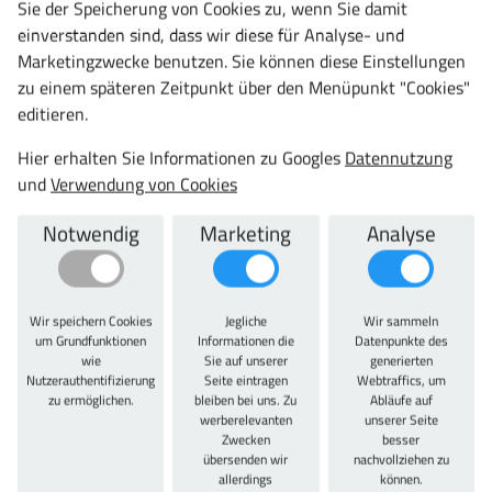
Sie der Speicherung von Cookies zu, wenn Sie damit
Datenblatt
teilen
einverstanden sind, dass wir diese für Analyse- und
Marketingzwecke benutzen. Sie können diese Einstellungen
zu einem späteren Zeitpunkt über den Menüpunkt "Cookies"
editieren.
Artikelbeschreibung
Hier erhalten Sie Informationen zu Googles
Datennutzung
und
Verwendung von Cookies
Artikelbeschreibung
Notwendig
Marketing
Analyse
Postverteilschrank mit 10 Fächern je Reihe
übereinander, Schrankhöhe 1850 mm, Fächer mit
Briefschlitz 240 x 20 mm (BxH), lichte Fachgröße 144 x
230 x 472 mm (HxBxT), fest verschweißte und extrem
Wir speichern Cookies
Jegliche
Wir sammeln
um Grundfunktionen
Informationen die
Datenpunkte des
verwindungssteife Stahlblechkonstruktion,
wie
Sie auf unserer
generierten
verletzungssicher durch Mehrfachabkantung, stabiler
Nutzerauthentifizierung
Seite eintragen
Webtraffics, um
Sockel, einschlagende Türen, innenliegend mit ca. 125°
zu ermöglichen.
bleiben bei uns. Zu
Abläufe auf
werberelevanten
unserer Seite
Öffnungswinkel, verschließbar mittels
Zylinderschloss
,
Zwecken
besser
incl. 2. Schlüssel (andere Schließsysteme, wie z.B.
übersenden wir
nachvollziehen zu
Zahlenschloss, auf Anfrage), hochwertige und
allerdings
können.