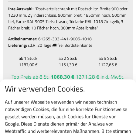
Ihre Auswahl:
"
Postverteilschrank mit Postschlitz, Breite 900 oder
1230 mm, Zylinderschloss, 900mm breit, 1850mm hoch, 500mm
tief, Farbe RAL 9005 Tiefschwarz, Türfarbe RAL 1018 Zinkgelb, 3
Fächer breit, 10 Fächer hoch, 300mm Abteilbreite
"
Artikelnummer:
61265-303-441-9005-1018
Lieferung:
i.d.R.
20 Tage
frei Bordsteinkante
ab 1 Stück
ab 2 Stück
ab 5 Stück
1187,00 €
1151,39 €
1127,65 €
Top Preis
ab 8 St.
1068,30 €
1271,28 € inkl. MwSt.
Wir verwenden Cookies.
1187,00 €
1412,53 € inkl. MwSt.
Auf unserer Webseite verwenden wir neben technisch
notwendigen Cookies, die für eine korrekte Funktionsweise
St.
gesetzt werden müssen, auch Cookies für Dienste von
Google. Diese Dienste dienen primär der Analyse von
Webtraffic und werberelevanten Maßnahmen. Bitte stimmen
Frage zu diesem Produkt
vergleichen