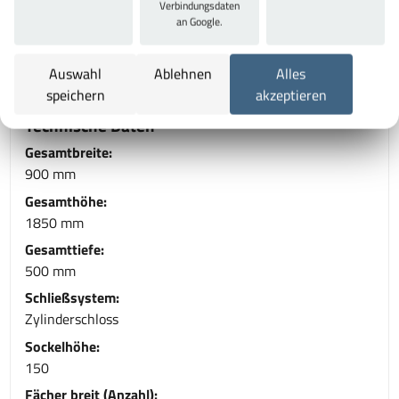
Verbindungsdaten
umweltschonende Pulverung. Weitere individuelle
an Google.
Farbkombinationen auf Anfrage. Entwickelt und
produziert ausschließlich "Made in Germany" -10 Jahre
Auswahl
Ablehnen
Alles
Garantie- TÜV Rheinland zertifiziert.
speichern
akzeptieren
Technische Daten
Gesamtbreite:
900 mm
Gesamthöhe:
1850 mm
Gesamttiefe:
500 mm
Schließsystem:
Zylinderschloss
Sockelhöhe:
150
Fächer breit (Anzahl):