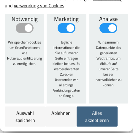
und
Verwendung von Cookies
600 mm
Gesamthöhe:
Notwendig
Marketing
Analyse
1850 mm
Gesamttiefe:
500 mm
Wir speichern Cookies
Jegliche
Wir sammeln
Schließsystem:
um Grundfunktionen
Informationen die
Datenpunkte des
wie
Sie auf unserer
generierten
Drehriegelschloss
Nutzerauthentifizierung
Seite eintragen
Webtraffics, um
Anzahl Böden:
zu ermöglichen.
bleiben bei uns. Zu
Abläufe auf
werberelevanten
unserer Seite
4
Zwecken
besser
Farbe/Korpusfarbe:
übersenden wir
nachvollziehen zu
allerdings
können.
RAL 1018 Zinkgelb
Verbindungsdaten
Farbe Türen/Schubladen:
an Google.
RAL 1018 Zinkgelb
Material:
Auswahl
Ablehnen
Alles
Stahl
speichern
akzeptieren
Garantie: