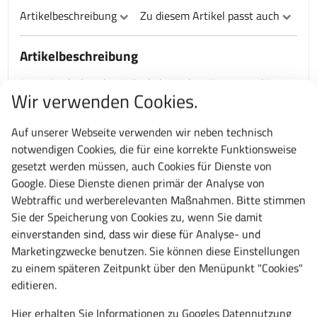
Artikelbeschreibung
Zu diesem Artikel passt auch
Artikelbeschreibung
Putzmittelschrank
mit Sockel; Mittlere Trennwand ist
Wir verwenden Cookies.
unten um 375 mm verkürzt; Links 4 feste Böden; Rechts
ein durchgehendes Fach sowie eine Stange mit 3
Auf unserer Webseite verwenden wir neben technisch
Schiebehaken; Türen einschlagend, mit
notwendigen Cookies, die für eine korrekte Funktionsweise
Verstärkungstaschen, Handtuchhaken und
gesetzt werden müssen, auch Cookies für Dienste von
Lüftungsschlitzen, gemeinsam verschließbar; wahlweise
Google. Diese Dienste dienen primär der Analyse von
mit
Zylinderschloss
oder Drehriegel; Rechte Tür
Webtraffic und werberelevanten Maßnahmen. Bitte stimmen
zusätzlich mit Etikettenrahmen. Entwickelt und
Sie der Speicherung von Cookies zu, wenn Sie damit
produziert ausschließlich "Made in Germany", -10 Jahre
einverstanden sind, dass wir diese für Analyse- und
Garantie -TÜV Rheinland zertifiziert. Weitere
Marketingzwecke benutzen. Sie können diese Einstellungen
Farbkombinationen auf Anfrage möglich.
zu einem späteren Zeitpunkt über den Menüpunkt "Cookies"
editieren.
Technische Daten
Hier erhalten Sie Informationen zu Googles
Datennutzung
Gesamtbreite: