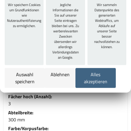
Wir speichern Cookies
Jegliche
Wir sammeln
Technische Daten
um Grundfunktionen
Informationen die
Datenpunkte des
wie
Sie auf unserer
generierten
Gesamtbreite:
Nutzerauthentifizierung
Seite eintragen
Webtraffics, um
930 mm
zu ermöglichen.
bleiben bei uns. Zu
Abläufe auf
werberelevanten
unserer Seite
Gesamthöhe:
Zwecken
besser
1187 mm
übersenden wir
nachvollziehen zu
allerdings
können.
Gesamttiefe:
Verbindungsdaten
500 mm
an Google.
Schließsystem:
Zylinderschloss
Auswahl
Ablehnen
Alles
Fächer breit (Anzahl):
speichern
akzeptieren
3
Fächer hoch (Anzahl):
3
Abteilbreite:
300 mm
Farbe/Korpusfarbe: