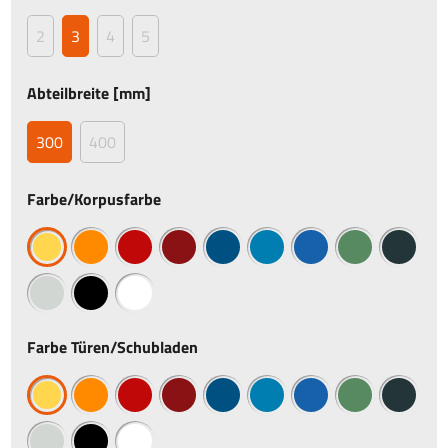
2
3
4
5
Abteilbreite [mm]
300
400
Farbe/Korpusfarbe
Farbe Türen/Schubladen