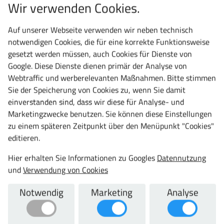
Wir verwenden Cookies.
Frage zu diesem Produkt
vergleichen
Datenblatt
teilen
Auf unserer Webseite verwenden wir neben technisch
notwendigen Cookies, die für eine korrekte Funktionsweise
gesetzt werden müssen, auch Cookies für Dienste von
Google. Diese Dienste dienen primär der Analyse von
Webtraffic und werberelevanten Maßnahmen. Bitte stimmen
Artikelbeschreibung
Zu diesem Artikel passt auch
Sie der Speicherung von Cookies zu, wenn Sie damit
einverstanden sind, dass wir diese für Analyse- und
Artikelbeschreibung
Marketingzwecke benutzen. Sie können diese Einstellungen
zu einem späteren Zeitpunkt über den Menüpunkt "Cookies"
Schließfachschrank auf Sockel, Fächer ohne
editieren.
Inneneinrichtung, Türen einschlagend - glatt, Vollblech.
Mit Sichtfenstertüren gegen Aufpreis. Lichte Fachmaße:
Hier erhalten Sie Informationen zu Googles
Datennutzung
bei Fachbreite 300 mm: Höhe 315 mm, Breite 230, Tiefe
und
Verwendung von Cookies
470 mm, bei Fachbreite 400 mm: Höhe 315 mm, Breite
330, Tiefe 470 mm. In vielen weiteren individuellen
Notwendig
Marketing
Analyse
Farbkombinationen und Varianten möglich. Entwickelt
und produziert ausschließlich "Made in Germany"