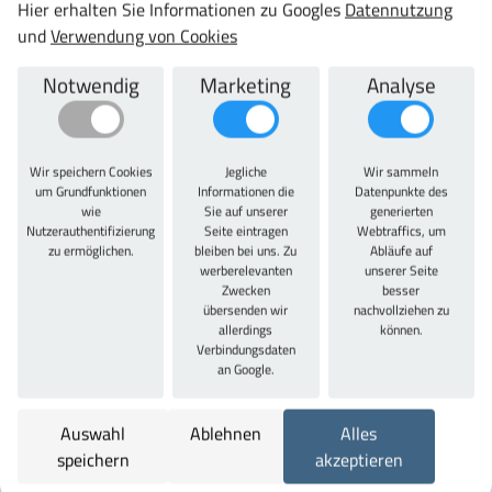
Hier erhalten Sie Informationen zu Googles
Datennutzung
und
Verwendung von Cookies
Frage zu diesem Produkt
vergleichen
Notwendig
Marketing
Analyse
Datenblatt
teilen
Wir speichern Cookies
Jegliche
Wir sammeln
um Grundfunktionen
Informationen die
Datenpunkte des
Artikelbeschreibung
wie
Sie auf unserer
generierten
Nutzerauthentifizierung
Seite eintragen
Webtraffics, um
zu ermöglichen.
bleiben bei uns. Zu
Abläufe auf
Artikelbeschreibung
werberelevanten
unserer Seite
Zwecken
besser
übersenden wir
nachvollziehen zu
2 Schlitzwände: 36 E, 10 Trennbleche: 9 E. Fronthöhe
allerdings
können.
gleich Höhe der Schubladenfront. Entspricht nicht der
Verbindungsdaten
tatsächliche Höhe des Einteilungsmaterials.
an Google.
Einteilungsmaterial-Sets exklusive Beschriftungsreiter.
Auswahl
Ablehnen
Alles
Technische Daten
speichern
akzeptieren
Variante: