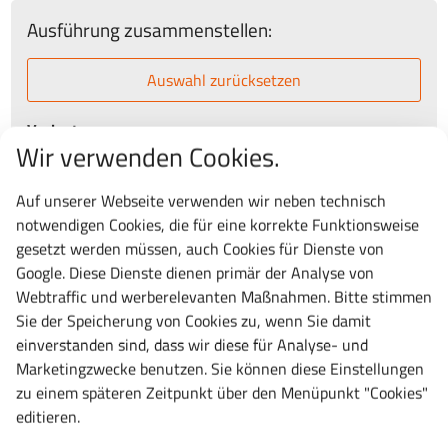
Ausführung zusammenstellen:
Auswahl zurücksetzen
Variante
Wir verwenden Cookies.
Auf unserer Webseite verwenden wir neben technisch
notwendigen Cookies, die für eine korrekte Funktionsweise
Ihre Auswahl:
"
Schlitzwände und Trennbleche für Typ 27 x 36E, für
gesetzt werden müssen, auch Cookies für Dienste von
Fronthöhe 50 mm, Typ 27 x 36E
"
Google. Diese Dienste dienen primär der Analyse von
Artikelnummer:
100.244.000
Webtraffic und werberelevanten Maßnahmen. Bitte stimmen
Lieferung:
i.d.R.
3-5 Tage
frei Bordsteinkante
Sie der Speicherung von Cookies zu, wenn Sie damit
einverstanden sind, dass wir diese für Analyse- und
25,70 €
Marketingzwecke benutzen. Sie können diese Einstellungen
zu einem späteren Zeitpunkt über den Menüpunkt "Cookies"
30,58 € inkl. MwSt.
editieren.
St.