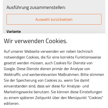
Ausführung zusammenstellen:
Auswahl zurücksetzen
Variante
Wir verwenden Cookies.
Auf unserer Webseite verwenden wir neben technisch
notwendigen Cookies, die für eine korrekte Funktionsweise
Ihre Auswahl:
"
Schlitzwände und Trennbleche für Typ 54 x 36E, für
Fronthöhe 50 mm, Typ 54 x 36E
"
gesetzt werden müssen, auch Cookies für Dienste von
Google. Diese Dienste dienen primär der Analyse von
Artikelnummer:
80.481.000
Webtraffic und werberelevanten Maßnahmen. Bitte stimmen
Lieferung:
i.d.R.
3-5 Tage
frei Bordsteinkante
Sie der Speicherung von Cookies zu, wenn Sie damit
54,74 €
einverstanden sind, dass wir diese für Analyse- und
Marketingzwecke benutzen. Sie können diese Einstellungen
65,14 € inkl. MwSt.
zu einem späteren Zeitpunkt über den Menüpunkt "Cookies"
editieren.
St.