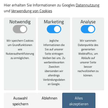
Hier erhalten Sie Informationen zu Googles
Datennutzung
und
Verwendung von Cookies
Frage zu diesem Produkt
vergleichen
Datenblatt
teilen
Notwendig
Marketing
Analyse
Wir speichern Cookies
Jegliche
Wir sammeln
um Grundfunktionen
Informationen die
Datenpunkte des
Artikelbeschreibung
wie
Sie auf unserer
generierten
Nutzerauthentifizierung
Seite eintragen
Webtraffics, um
zu ermöglichen.
bleiben bei uns. Zu
Abläufe auf
Artikelbeschreibung
werberelevanten
unserer Seite
Zwecken
besser
7 Schlitzwände: 36 E, 12 Trennbleche: 6 E, 2 Trennbleche:
übersenden wir
nachvollziehen zu
9 E. Fronthöhe gleich Höhe der Schubladenfront.
allerdings
können.
Verbindungsdaten
Entspricht nicht der tatsächliche Höhe des
an Google.
Einteilungsmaterials. Einteilungsmaterial-Sets exklusive
Beschriftungsreiter.
Auswahl
Ablehnen
Alles
speichern
akzeptieren
Technische Daten