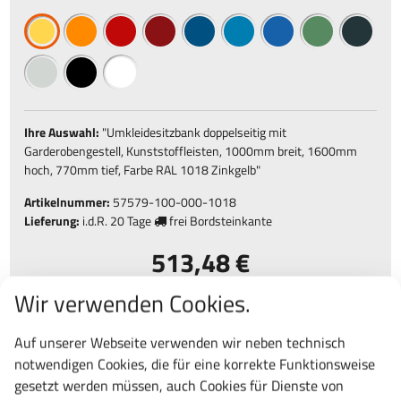
Ihre Auswahl:
"
Umkleidesitzbank doppelseitig mit
Garderobengestell, Kunststoffleisten, 1000mm breit, 1600mm
hoch, 770mm tief, Farbe RAL 1018 Zinkgelb
"
Artikelnummer:
57579-100-000-1018
Lieferung:
i.d.R.
20 Tage
frei Bordsteinkante
513,48 €
611,04 € inkl. MwSt.
Wir verwenden Cookies.
St.
Auf unserer Webseite verwenden wir neben technisch
notwendigen Cookies, die für eine korrekte Funktionsweise
gesetzt werden müssen, auch Cookies für Dienste von
Frage zu diesem Produkt
vergleichen