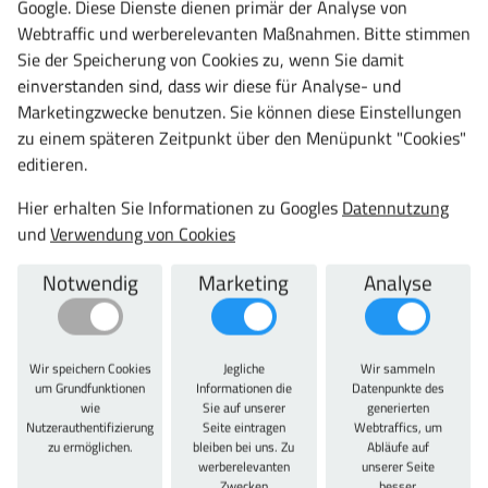
Google. Diese Dienste dienen primär der Analyse von
Datenblatt
teilen
Webtraffic und werberelevanten Maßnahmen. Bitte stimmen
Sie der Speicherung von Cookies zu, wenn Sie damit
einverstanden sind, dass wir diese für Analyse- und
Marketingzwecke benutzen. Sie können diese Einstellungen
Artikelbeschreibung
Zu diesem Artikel passt auch
zu einem späteren Zeitpunkt über den Menüpunkt "Cookies"
editieren.
Artikelbeschreibung
Hier erhalten Sie Informationen zu Googles
Datennutzung
und
Verwendung von Cookies
Umkleidesitzbank doppelseitig, mit Garderobengestell,
Garderobenhaken verdeckt monrtiert, fest verschweißtes
Notwendig
Marketing
Analyse
Quadratrohrgestell 30/2 mit Niveauausgleich.
Doppelseitig mit 6
Sitzbank
leisten aus weißem
Kunststoff 120 x 30 mm, Sitzbänke untereinander
verschraubbar. Ausführung ohne Schuhrost, diese sind
Wir speichern Cookies
Jegliche
Wir sammeln
um Grundfunktionen
Informationen die
Datenpunkte des
als Zubehör erhältlich. Auf Anfrage auch als Ausführung
wie
Sie auf unserer
generierten
inklusive Schuhrost lieferbar. Zur direkten Anwendung
Nutzerauthentifizierung
Seite eintragen
Webtraffics, um
(doppelseitige Ausführung mit Montagematerial zum
zu ermöglichen.
bleiben bei uns. Zu
Abläufe auf
werberelevanten
unserer Seite
Verschrauben). Entwickelt und produziert ausschließlich
Zwecken
besser