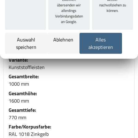
"Made in Germany" -10 Jahre Garantie- TÜV Rheinland
übersenden wir
nachvollziehen zu
zertifiziert.. Weitere individuelle Farbkombinationen auf
allerdings
können.
Verbindungsdaten
Anfrage möglich. Entwickelt und produziert
an Google.
ausschließlich "Made in Germany" -10 Jahre Garantie-
TÜV Rheinland zertifiziert.
Auswahl
Ablehnen
Alles
speichern
akzeptieren
Technische Daten
Variante:
Kunststoffleisten
Gesamtbreite:
1000 mm
Gesamthöhe:
1600 mm
Gesamttiefe:
770 mm
Farbe/Korpusfarbe:
RAL 1018 Zinkgelb