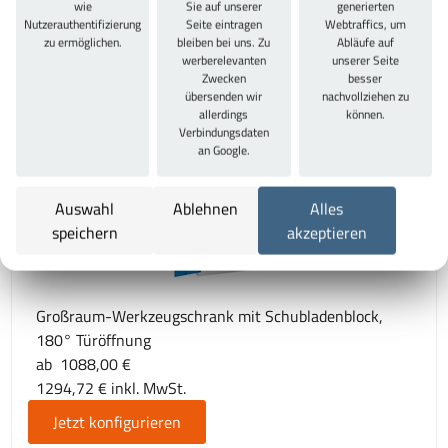
wie
Sie auf unserer
generierten
Nutzerauthentifizierung
Seite eintragen
Webtraffics, um
Werkzeugschränke mit Flügeltür
zu ermöglichen.
bleiben bei uns. Zu
Abläufe auf
ab 519,00 €
werberelevanten
unserer Seite
617,61 € inkl. MwSt.
Zwecken
besser
übersenden wir
nachvollziehen zu
Jetzt konfigurieren
allerdings
können.
Verbindungsdaten
an Google.
Auswahl
Ablehnen
Alles
speichern
akzeptieren
Großraum-Werkzeugschrank mit Schubladenblock,
180° Türöffnung
ab 1088,00 €
1294,72 € inkl. MwSt.
Jetzt konfigurieren