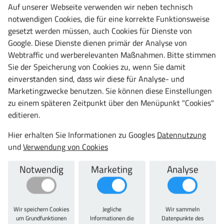
auf max. 110 kg. Jeweils bei gleichmäßig verteilter Last.
Auf unserer Webseite verwenden wir neben technisch
notwendigen Cookies, die für eine korrekte Funktionsweise
Technische Daten
gesetzt werden müssen, auch Cookies für Dienste von
Google. Diese Dienste dienen primär der Analyse von
Variante:
Webtraffic und werberelevanten Maßnahmen. Bitte stimmen
2 Verstärkungen
Sie der Speicherung von Cookies zu, wenn Sie damit
Typ:
einverstanden sind, dass wir diese für Analyse- und
89
Marketingzwecke benutzen. Sie können diese Einstellungen
Material:
zu einem späteren Zeitpunkt über den Menüpunkt "Cookies"
Stahl
editieren.
Hier erhalten Sie Informationen zu Googles
Datennutzung
und
Verwendung von Cookies
Zu diesem Artikel passt auch
Notwendig
Marketing
Analyse
Wir speichern Cookies
Jegliche
Wir sammeln
um Grundfunktionen
Informationen die
Datenpunkte des