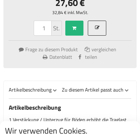
27,60 €
32,84 € inkl. MwSt.
St.
Frage zu diesem Produkt
vergleichen
Datenblatt
teilen
Artikelbeschreibung
Zu diesem Artikel passt auch
Artikelbeschreibung
1 Verstärkung / Unterzug für Böden erhöht die Traglast
um 20 kg. Maximal 2 Stück pro Boden möglich, dies
Wir verwenden Cookies.
erhöht die Traglast je Boden bis von beispielsweise 70 kg