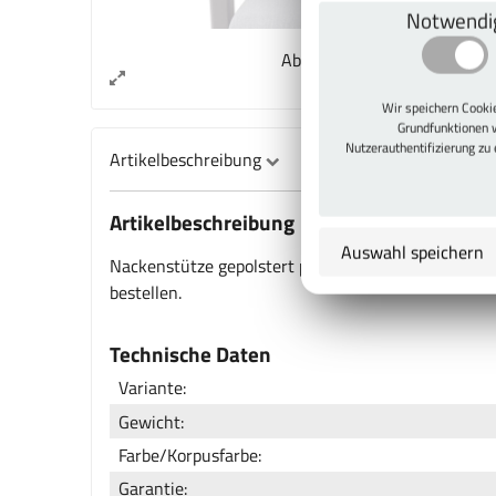
Notwendi
Abb. kann vom Original abw
Wir speichern Cook
Grundfunktionen 
Nutzerauthentifizierung zu
Artikelbeschreibung
Artikelbeschreibung
Auswahl speichern
Nackenstütze gepolstert passend für Viasit Drehs
bestellen.
Technische Daten
Variante:
Gewicht:
Farbe/Korpusfarbe:
Garantie: