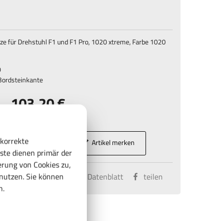
ze für Drehstuhl F1 und F1 Pro, 1020 xtreme, Farbe 1020
0
Bordsteinkante
103,20 €
122,81 € inkl. MwSt.
 korrekte
Artikel merken
In den Warenkorb
ste dienen primär der
rung von Cookies zu,
enutzen. Sie können
kt
vergleichen
Datenblatt
teilen
n.