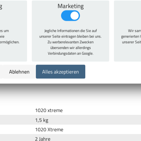
g
Marketing
eichen
ies um
Jegliche Informationen die Sie auf
Wir sam
wie
unserer Seite eintragen bleiben bei uns.
generierten 
 ermöglichen.
Zu werberelevanten Zwecken
unserer Sei
übersenden wir allerdings
Verbindungsdaten an Google.
Ablehnen
Alles akzeptieren
tühle F1 und F1 Pro mit hohem Rücken 61 cm. Als Zubehör zum Dre
1020 xtreme
1,5 kg
1020 Xtreme
2 Jahre