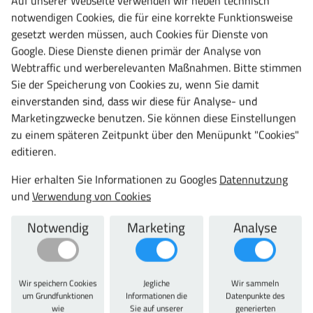
Auf unserer Webseite verwenden wir neben technisch
notwendigen Cookies, die für eine korrekte Funktionsweise
gesetzt werden müssen, auch Cookies für Dienste von
Frage zu diesem Produkt
vergleichen
Google. Diese Dienste dienen primär der Analyse von
Datenblatt
teilen
Webtraffic und werberelevanten Maßnahmen. Bitte stimmen
Sie der Speicherung von Cookies zu, wenn Sie damit
einverstanden sind, dass wir diese für Analyse- und
Marketingzwecke benutzen. Sie können diese Einstellungen
Artikelbeschreibung
zu einem späteren Zeitpunkt über den Menüpunkt "Cookies"
editieren.
Artikelbeschreibung
Hier erhalten Sie Informationen zu Googles
Datennutzung
und
Verwendung von Cookies
Individuelle Höheneinteilung der Ebenen durch 38 mm-
Raster, ausgelegt mit 16 mm Spanplatten, Fachlast für
Notwendig
Marketing
Analyse
Tischebene 320 kg, Regalebene: 100 kg Fachlast,
Regaltiefe: 316 mm, Nutzen: optimale Lagerung der
benötigten Werkzeuge und Materialien in den
Regalebenen, individuell einsetzbar für Werkstatt und
Wir speichern Cookies
Jegliche
Wir sammeln
um Grundfunktionen
Informationen die
Datenpunkte des
Lager, zum Beispiel zum Packen und Kommissionieren,
wie
Sie auf unserer
generierten