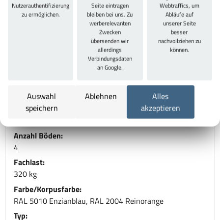
schnelle vollsteckbare Montage ohne Schrauben, durch
Nutzerauthentifizierung
Seite eintragen
Webtraffics, um
Schlüssellochung der Profile.
zu ermöglichen.
bleiben bei uns. Zu
Abläufe auf
werberelevanten
unserer Seite
Zwecken
besser
Technische Daten
übersenden wir
nachvollziehen zu
allerdings
können.
Gesamtbreite:
Verbindungsdaten
1536 mm
an Google.
Gesamthöhe:
1981 mm
Auswahl
Ablehnen
Alles
speichern
akzeptieren
Gesamttiefe:
773 mm
Anzahl Böden:
4
Fachlast:
320 kg
Farbe/Korpusfarbe:
RAL 5010 Enzianblau, RAL 2004 Reinorange
Typ: